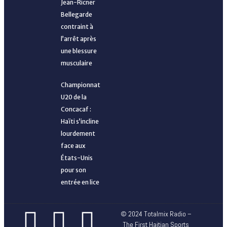
Jean-Ricner
Bellegarde
contraint à
l’arrêt après
une blessure
musculaire
Championnat
U20 de la
Concacaf :
Haïti s’incline
lourdement
face aux
États-Unis
pour son
entrée en lice
© 2024 Totalmix Radio –
The First Haitian Sports