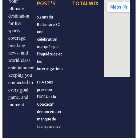
Your
POST'S
TOTALMIX
ultimate
destination
52 ans du
for live
Baltimore SC :
sports
une
coverage,
célébration
breaking
marquée par
news, and
l’inquiétude et
world-class
les
entertainment,
interrogations
keeping you
connected to
FIFA sous
every goal,
pression :
game, and
l’UEFA et la
moment.
Concacaf
dénoncent un
manque de
transparence