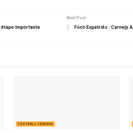
Next Post
 étape importante
Foot-Expatriés : Carnejy 
FOOTBALL FÉMININ