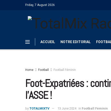
Friday, 7 August 2026
ACCUEIL
NOTRE EDITORIAL
FOOTBA
Home
Football
Football Féminin
Foot-Expatriées : conti
l’ASSE !
by
TOTALMIXTV
13 June 2024
in
Football Féminin