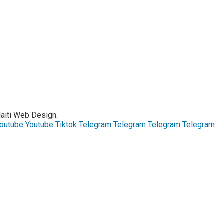
Haiti Web Design.
outube
Youtube
Tiktok
Telegram
Telegram
Telegram
Telegram