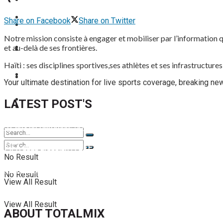
FOOTBALL FÉMININ
View All Result
FOOT EXPATRIÉS
Share on Facebook
Share on Twitter
FOOT EXPATRIÉS
Notre mission consiste à engager et mobiliser par l’information q
et au-delà de ses frontières.
BASKETBALL
BASKETBALL
Haïti : ses disciplines sportives,ses athlètes et ses infrastructur
TENNIS
TENNIS
Your ultimate destination for live sports coverage, breaking n
TENNIS DE TABLE
LATEST POST'S
TENNIS DE TABLE
52 ans du Baltimore SC : une célébration marquée par l’inquiétude
FIFA sous pression : l’UEFA et la Concacaf dénoncent un manqu
No Result
Jean-Ricner Bellegarde contraint à l’arrêt après une blessure mus
No Result
View All Result
Championnat U20 de la Concacaf : Haïti s’incline lourdement face
View All Result
ABOUT TOTALMIX