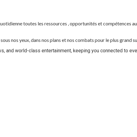
uotidienne toutes les ressources , opportunités et compétences au 
es sous nos yeux, dans nos plans et nos combats pour le plus grand s
ews, and world-class entertainment, keeping you connected to ev
 et les interrogations
e de transparence
culaire
 aux États-Unis pour son entrée en lice