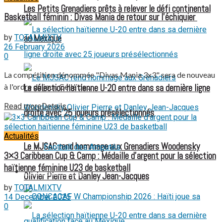
Les Petits Grenadiers prêts à relever le défi continental
Basketball féminin : Divas Mania de retour sur l’échiquier
by
TOTALMIXTV
au Mexique
26 February 2026
0
La compétition dénommée "Divas Mania 3x3" sera de nouveau
à l'ordre du jour. Celle de...
La sélection haïtienne U-20 entre dans sa dernière ligne
Read more
Details
droite avec 25 joueurs présélectionnés
Actualités
Le MJSAC rend hommage aux Grenadiers Woodensky
Football des Amputés
3×3 Caribbean Cup & Camp : Médaille d’argent pour la sélection
haïtienne féminine U23 de basketball
FOOTBALL FÉMININ
Olivier Pierre et Danley Jean-Jacques
by
TOTALMIXTV
14 December 2025
0