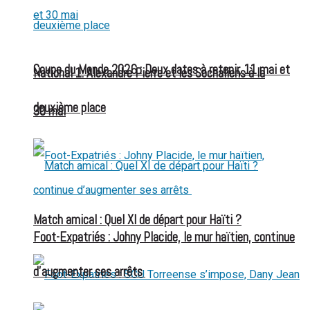
Coupe du Monde 2026 : Deux dates à retenir, 11 mai et
National 1: Alexandre Pierre et les Sochaliens à la
deuxième place
30 mai
Match amical : Quel XI de départ pour Haïti ?
Foot-Expatriés : Johny Placide, le mur haïtien, continue
d’augmenter ses arrêts