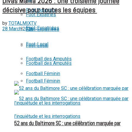
Divas Mania 2026 : Une troisième journée
View All Result
décisive pour toutes les équipes
Foot Expatriés
Foot Expatriés
by
TOTALMIXTV
Foot-Expatriées
28 March 2026
Foot-Expatriées
Foot-Local
Foot-Local
Football des Amputés
Football des Amputés
Football Féminin
Football Féminin
52 ans du Baltimore SC : une célébration marquée par