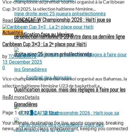
Vice-championne du premier tournoi organisé à la Caribbean
Cup 3×3 2025, la sélection haïtienne féminine...
CONCACAF W Championship 2026 : Haïti joue sa
Read more
Details
Actualités
qualification face au Mexique
La sélection haïtienne U-20 entre dans sa dernière ligne
Caribbean Cup 3×3 : La 2ᵉ place pour Haïti
droite avec 25 joueurs présélectionnés
by
TOTALMIXTV
13 December 2025
0
Football des Amputés
Vice-championne du premier tournoi organisé aux Bahamas, la
sélection haïtienne féminine U23 de basketball a...
Qualification acquise, mais des réglages à faire pour les
FOOTBALL FÉMININ
Read more
Details
Grenadières
Page 1 of 12
1
2
…
12
Next
Your ultimate destination for live sports coverage, breaking
news, and world-class entertainment, keeping you connected