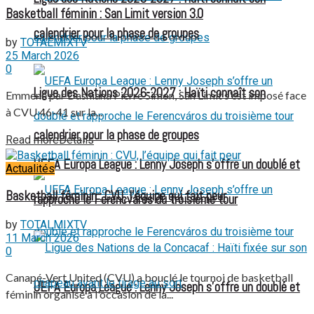
Basketball féminin : San Limit version 3.0
calendrier pour la phase de groupes
by
TOTALMIXTV
25 March 2026
0
Ligue des Nations 2026-2027 : Haïti connaît son
Emmené par Dashiana Pierre Simon, San Limit s'est imposé face
à CVU 46-41 sur la...
calendrier pour la phase de groupes
Read more
Details
UEFA Europa League : Lenny Joseph s’offre un doublé et
Actualités
Basketball féminin : CVU, l’équipe qui fait peur
rapproche le Ferencváros du troisième tour
by
TOTALMIXTV
11 March 2026
0
Canapé-Vert United (CVU) a bouclé le tournoi de basketball
UEFA Europa League : Lenny Joseph s’offre un doublé et
féminin organisé à l'occasion de la...