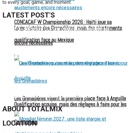
to every goal, game, and moment.
LATEST POST'S
CONCACAF W Championship 2026 : Haïti joue sa
Large victoire des Grenadières, mais des ajustements
52 ans du Baltimore SC : une célébration marquée par
l’inquiétude et les interrogations
qualification face au Mexique
encore nécessaires
FIFA sous pression : l’UEFA et la Concacaf dénoncent un
manque de transparence
Jean-Ricner Bellegarde contraint à l’arrêt après une blessure
musculaire
Championnat U20 de la Concacaf : Haïti s’incline lourdement
face aux États-Unis pour son entrée en lice
Les Grenadières visent la première place face à Anguilla
Qualification acquise, mais des réglages à faire pour les
ABOUT TOTALMIX
Grenadières
LOCATION