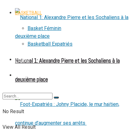
BASKETBALL
Basket Féminin
Basketball Expatriés
National 1: Alexandre Pierre et les Sochaliens à la
TENNIS
TENNIS DE TABLE
deuxième place
No Result
View All Result