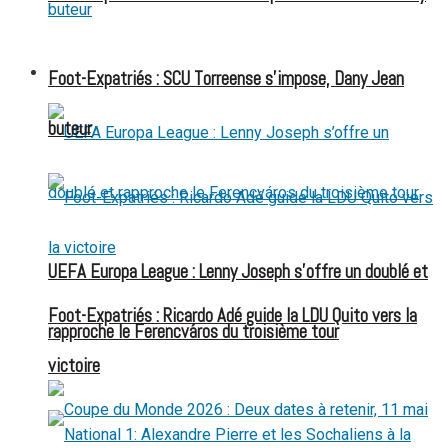
FOOT EXPATRIÉS
Foot-Expatriés : SCU Torreense s’impose, Dany Jean
buteur
UEFA Europa League : Lenny Joseph s’offre un doublé et
Foot-Expatriés : Ricardo Adé guide la LDU Quito vers la
rapproche le Ferencváros du troisième tour
victoire