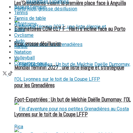
Basketball Expatriés
Les Grenadières visent la première place face à Anguilla
Basket Féminin
Tennis
Tennis de table
Athlétisme
Éliminatoires CDM U17 F : Haïti s’incline face au Porto
Boxe
Cyclisme
Judo
Rico, grosse désillusion
Karaté
Natation
Volleyball
Contactez-nous
Mondial féminin 2027 : une liste élargie et stratégique
pour les Grenadières
Foot-Expatriées : Un but de Melchie Daëlle Dumornay, l’OL
Lyonnes sur le toit de la Coupe LFFP