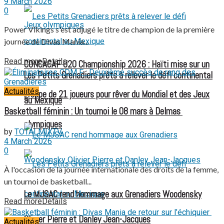
9 March 2026
0
Power Vikings s'est adjugé le titre de champion de la première
journée de Divas Mania...
Read more
Details
CONCACAF U20 Championship 2026 : Haïti mise sur un
Les Petits Grenadiers prêts à relever le défi continental
Actualités
groupe de 21 joueurs pour rêver du Mondial et des Jeux
au Mexique
Basketball féminin : Un tournoi le 08 mars à Delmas
olympiques
by
TOTALMIXTV
4 March 2026
0
À l'occasion de la journée internationale des droits de la femme,
un tournoi de basketball...
Le MJSAC rend hommage aux Grenadiers Woodensky
Read more
Details
Olivier Pierre et Danley Jean-Jacques
Actualités