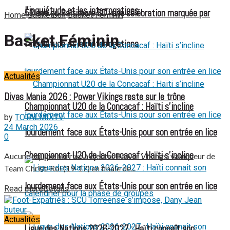
l’inquiétude et les interrogations
52 ans du Baltimore SC : une célébration marquée par
Home
Basketball
Basket Féminin
Basket Féminin
l’inquiétude et les interrogations
Actualités
Divas Mania 2026 : Power Vikings reste sur le trône
Championnat U20 de la Concacaf : Haïti s’incline
by
TOTALMIXTV
24 March 2026
lourdement face aux États-Unis pour son entrée en lice
0
Championnat U20 de la Concacaf : Haïti s’incline
Aucune équipe n'arrive à éjecter Power Vikings, vainqueur de
Team Christ-Roi (19-17) en finale de...
lourdement face aux États-Unis pour son entrée en lice
Read more
Details
Actualités
Ligue des Nations 2026-2027 : Haïti connaît son