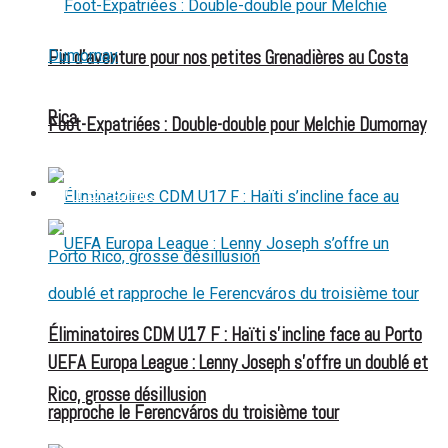
Fin d’aventure pour nos petites Grenadières au Costa
Rica
Foot-Expatriées : Double-double pour Melchie Dumornay
FOOT EXPATRIÉS
Éliminatoires CDM U17 F : Haïti s’incline face au Porto
UEFA Europa League : Lenny Joseph s’offre un doublé et
Rico, grosse désillusion
rapproche le Ferencváros du troisième tour