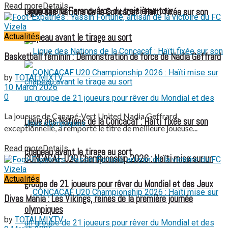
Read more
Details
rapproche le Ferencváros du troisième tour
Ligue des Nations de la Concacaf : Haïti fixée sur son
Actualités
chapeau avant le tirage au sort
Basketball féminin : Démonstration de force de Nadia Geffrard
by
TOTALMIXTV
10 March 2026
0
La joueuse de Canapé-Vert United Nadia Geffrard,
Ligue des Nations de la Concacaf : Haïti fixée sur son
exceptionnelle, a remporté le titre de meilleure joueuse...
Read more
Details
chapeau avant le tirage au sort
CONCACAF U20 Championship 2026 : Haïti mise sur un
Actualités
groupe de 21 joueurs pour rêver du Mondial et des Jeux
Divas Mania : Les Vikings, reines de la première journée
olympiques
by
TOTALMIXTV