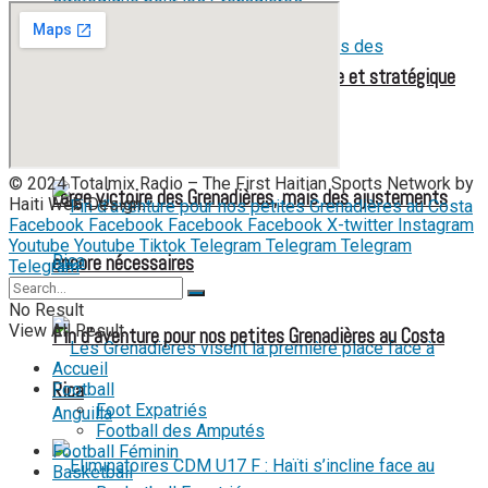
Mondial féminin 2027 : une liste élargie et stratégique
pour les Grenadières
© 2024 Totalmix Radio – The First Haitian Sports Network by
Large victoire des Grenadières, mais des ajustements
Haiti Web Design.
Facebook
Facebook
Facebook
Facebook
X-twitter
Instagram
Youtube
Youtube
Tiktok
Telegram
Telegram
Telegram
encore nécessaires
Telegram
No Result
View All Result
Fin d’aventure pour nos petites Grenadières au Costa
Accueil
Rica
Football
Foot Expatriés
Football des Amputés
Football Féminin
Basketball