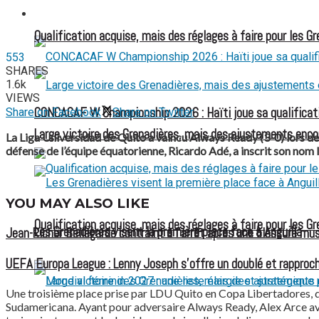
FOOTBALL FÉMININ
Qualification acquise, mais des réglages à faire pour les G
553
SHARES
1.6k
VIEWS
CONCACAF W Championship 2026 : Haïti joue sa qualificat
Share on Facebook
Share on Twitter
Large victoire des Grenadières, mais des ajustements enco
La Liga Universidad de Quito a vaincu Always Ready (3-0) lors des
défense de l’équipe équatorienne, Ricardo Adé, a inscrit son nom l
YOU MAY ALSO LIKE
Qualification acquise, mais des réglages à faire pour les G
Les Grenadières visent la première place face à Anguilla
Jean-Ricner Bellegarde contraint à l’arrêt après une blessure mus
UEFA Europa League : Lenny Joseph s’offre un doublé et rapproch
Une troisième place prise par LDU Quito en Copa Libertadores, dan
Sudamericana. Ayant pour adversaire Always Ready, Alex Arce avait