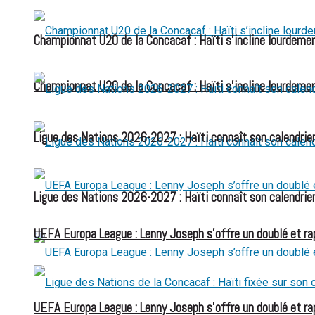
Championnat U20 de la Concacaf : Haïti s’incline lourdemen
Championnat U20 de la Concacaf : Haïti s’incline lourdemen
Ligue des Nations 2026-2027 : Haïti connaît son calendrier
Ligue des Nations 2026-2027 : Haïti connaît son calendrier
UEFA Europa League : Lenny Joseph s’offre un doublé et ra
UEFA Europa League : Lenny Joseph s’offre un doublé et ra