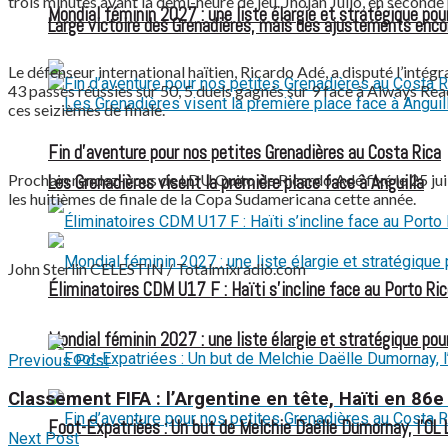
trois minutes avant la demi-heure de jeu. Jhojan Julio, en seconde 
Mondial féminin 2027 : une liste élargie et stratégique pou
Large victoire des Grenadières, mais des ajustements enco
Le défenseur international haïtien, Ricardo Adé, a disputé l’intégr
43 passes réussies sur 50, 5 duels gagnés sur 9 face à Always Rea
ces seizièmes de finale.
Fin d’aventure pour nos petites Grenadières au Costa Rica
Prochain rendez-vous de LDU Quito de Ricardo Adé fixé le 25 juil
Les Grenadières visent la première place face à Anguilla
les huitièmes de finale de la Copa Sudamericana cette année.
John Sterlin CELESTIN / Totalmixradio.com
Éliminatoires CDM U17 F : Haïti s’incline face au Porto Ric
Mondial féminin 2027 : une liste élargie et stratégique pou
Previous Post
Classement FIFA : l’Argentine en tête, Haïti en 86e
Foot-Expatriées : Un but de Melchie Daëlle Dumornay, l’OL 
Next Post