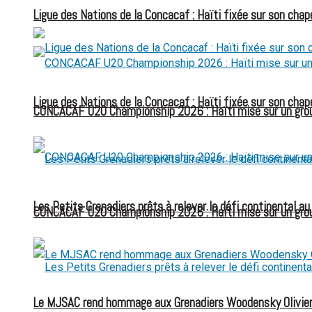
Ligue des Nations de la Concacaf : Haïti fixée sur son chap
Ligue des Nations de la Concacaf : Haïti fixée sur son chap
CONCACAF U20 Championship 2026 : Haïti mise sur un group
Les Petits Grenadiers prêts à relever le défi continental a
CONCACAF U20 Championship 2026 : Haïti mise sur un group
Le MJSAC rend hommage aux Grenadiers Woodensky Olivier