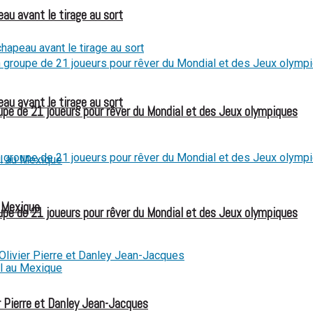
eau avant le tirage au sort
eau avant le tirage au sort
e de 21 joueurs pour rêver du Mondial et des Jeux olympiques
u Mexique
e de 21 joueurs pour rêver du Mondial et des Jeux olympiques
 Pierre et Danley Jean-Jacques