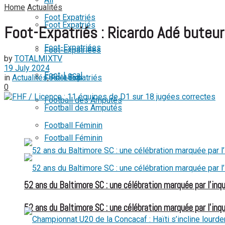
Home
Actualités
View All Result
Foot Expatriés
Foot Expatriés
Foot-Expatriés : Ricardo Adé buteu
Foot-Expatriées
Foot-Expatriées
by
TOTALMIXTV
19 July 2024
Foot-Local
in
Actualités
,
Foot Expatriés
Foot-Local
0
Football des Amputés
Football des Amputés
Football Féminin
Football Féminin
52 ans du Baltimore SC : une célébration marquée par l’inqu
52 ans du Baltimore SC : une célébration marquée par l’inqu