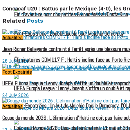
Concacaf U20 : Battus par le Mexique (4-0), les Gr
Fin d’aventure pour nos petites Grenadières au Costa Rica
Related
Posts
Foot-Expatriées : Double-double pour Melchie Dumornay
Actualités
Jean-Ricner Bellegarde contraint à l’arrêt après une blessure mus
FOOT EXPATRIÉS
Éliminatoires CDM U17 F : Haïti s’incline face au Porto Ric
28 July 2026
Foot Expatriés
UEFA Europa League : Lenny Joseph s’offre un doublé et rapproch
UEFA Europa League : Lenny Joseph s’offre un doublé et ra
24 July 2026
Foot-Expatriées : Un but de Melchie Daëlle Dumornay, l’OL 
Actualités
Coupe du monde 2026 : L’élimination d’Haïti ne doit pas faire oubl
Coupe du Monde 2026 : Deux dates à retenir, 11 mai et 30
22 June 2026