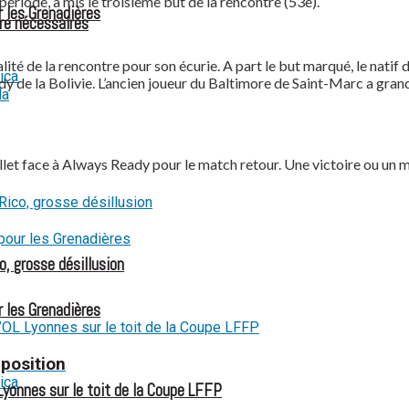
période, a mis le troisième but de la rencontre (53e).
r les Grenadières
re nécessaires
alité de la rencontre pour son écurie. A part le but marqué, le natif
dy de la Bolivie. L’ancien joueur du Baltimore de Saint-Marc a gran
let face à Always Ready pour le match retour. Une victoire ou un 
o, grosse désillusion
r les Grenadières
 position
Lyonnes sur le toit de la Coupe LFFP