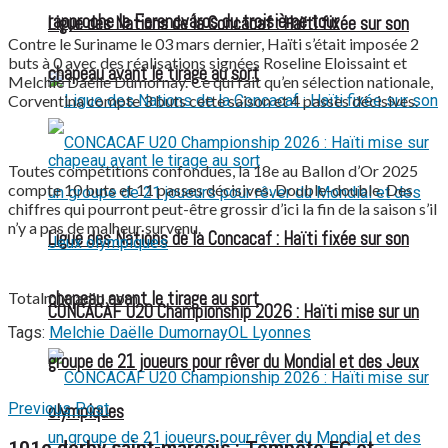
rapproche le Ferencváros du troisième tour
Ligue des Nations de la Concacaf : Haïti fixée sur son
Contre le Suriname le 03 mars dernier, Haïti s’était imposée 2
buts à 0 avec des réalisations signées Roseline Eloissaint et
chapeau avant le tirage au sort
Melchie Daëlle Dumornay. Ce qui fait qu’en sélection nationale,
Corventina compte 3 buts cette saison et 4 passes décisives.
Toutes compétitions confondues, la 18e au Ballon d’Or 2025
compte 10 buts et 11 passes décisives. Double-double. Des
chiffres qui pourront peut-être grossir d’ici la fin de la saison s’il
n’y a pas de malheur survenu.
Ligue des Nations de la Concacaf : Haïti fixée sur son
chapeau avant le tirage au sort
Totalmixradio.com
CONCACAF U20 Championship 2026 : Haïti mise sur un
Tags:
Melchie Daëlle Dumornay
OL Lyonnes
groupe de 21 joueurs pour rêver du Mondial et des Jeux
Previous Post
olympiques
101e derby saint-marcois : Tempête FC et