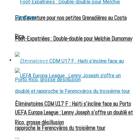
Fin d’aventure pour nos petites Grenadières au Costa
Rica
Foot-Expatriées : Double-double pour Melchie Dumornay
FOOT EXPATRIÉS
Éliminatoires CDM U17 F : Haïti s’incline face au Porto
UEFA Europa League : Lenny Joseph s’offre un doublé et
Rico, grosse désillusion
rapproche le Ferencváros du troisième tour