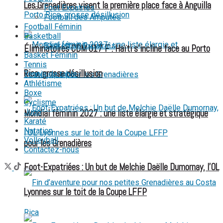
Les Grenadières visent la première place face à Anguilla
Foot Expatriés
Football des Amputés
Football Féminin
Basketball
Basketball Expatriés
Éliminatoires CDM U17 F : Haïti s’incline face au Porto
Basket Féminin
Tennis
Rico, grosse désillusion
Tennis de table
Athlétisme
Boxe
Cyclisme
Judo
Mondial féminin 2027 : une liste élargie et stratégique
Karaté
Natation
Volleyball
pour les Grenadières
Contactez-nous
Foot-Expatriées : Un but de Melchie Daëlle Dumornay, l’OL
Lyonnes sur le toit de la Coupe LFFP