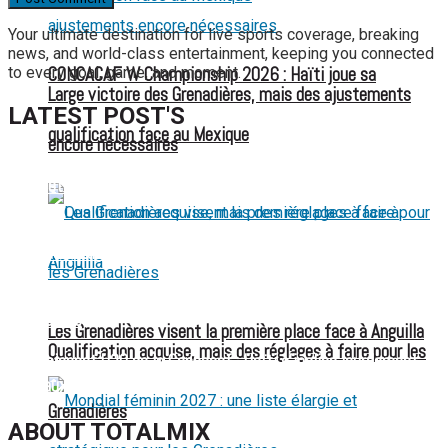
Your ultimate destination for live sports coverage, breaking
news, and world-class entertainment, keeping you connected
CONCACAF W Championship 2026 : Haïti joue sa
to every goal, game, and moment.
Large victoire des Grenadières, mais des ajustements
LATEST POST'S
qualification face au Mexique
encore nécessaires
52 ans du Baltimore SC : une célébration marquée par
l’inquiétude et les interrogations
FIFA sous pression : l’UEFA et la Concacaf dénoncent un
manque de transparence
Jean-Ricner Bellegarde contraint à l’arrêt après une blessure
musculaire
Les Grenadières visent la première place face à Anguilla
Qualification acquise, mais des réglages à faire pour les
Championnat U20 de la Concacaf : Haïti s’incline lourdement
face aux États-Unis pour son entrée en lice
Grenadières
ABOUT TOTALMIX