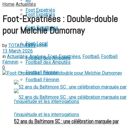
Home
Actualités
View All Result
Foot Expatriés
Foot Expatriés
Foot-Expatriées : Double-double
Foot-Expatriées
pour Melchie Dumornay
Foot-Expatriées
Foot-Local
Foot-Local
by
TOTALMIXTV
13 March 2026
in
Actualités
,
Analyse
,
Foot-Expatriées
,
Football
,
Football
Football des Amputés
Féminin
Football des Amputés
0
Football Féminin
Football Féminin
52 ans du Baltimore SC : une célébration marquée par