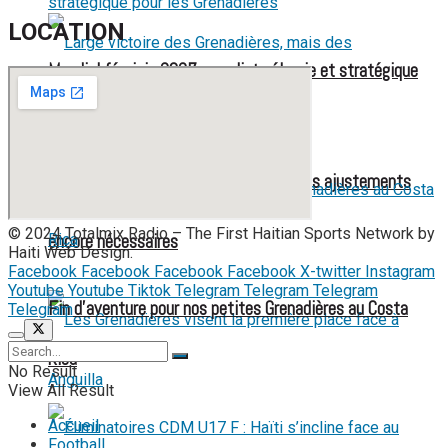
LOCATION
Mondial féminin 2027 : une liste élargie et stratégique
pour les Grenadières
Large victoire des Grenadières, mais des ajustements
© 2024 Totalmix Radio – The First Haitian Sports Network by
encore nécessaires
Haiti Web Design.
Facebook
Facebook
Facebook
Facebook
X-twitter
Instagram
Youtube
Youtube
Tiktok
Telegram
Telegram
Telegram
Fin d’aventure pour nos petites Grenadières au Costa
Telegram
Rica
No Result
View All Result
Accueil
Football