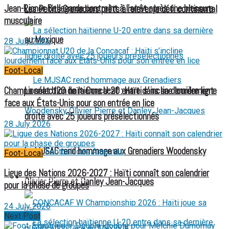
Jean-Ricner Bellegarde contraint à l’arrêt après une blessure
Les Petits Grenadiers prêts à relever le défi continental
musculaire
au Mexique
28 July 2026
Foot-Local
Championnat U20 de la Concacaf : Haïti s’incline lourdement
La sélection haïtienne U-20 entre dans sa dernière ligne
face aux États-Unis pour son entrée en lice
droite avec 25 joueurs présélectionnés
28 July 2026
Le MJSAC rend hommage aux Grenadiers Woodensky
Football des Amputés
Foot-Local
Ligue des Nations 2026-2027 : Haïti connaît son calendrier
FOOTBALL FÉMININ
Olivier Pierre et Danley Jean-Jacques
pour la phase de groupes
24 July 2026
Next Post