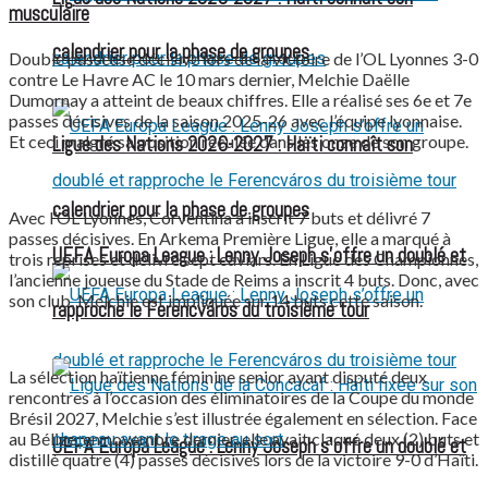
musculaire
calendrier pour la phase de groupes
Double passeuse décisive lors de la victoire de l’OL Lyonnes 3-0
contre Le Havre AC le 10 mars dernier, Melchie Daëlle
Dumornay a atteint de beaux chiffres. Elle a réalisé ses 6e et 7e
passes décisives de la saison 2025-26 avec l’équipe lyonnaise.
Et ceci malgré sa position reculée dans les onze de son groupe.
Ligue des Nations 2026-2027 : Haïti connaît son
calendrier pour la phase de groupes
Avec l’OL Lyonnes, Corventina a inscrit 7 buts et délivré 7
passes décisives. En Arkema Première Ligue, elle a marqué à
UEFA Europa League : Lenny Joseph s’offre un doublé et
trois reprises et délivré sept caviars. En Ligue des Championnes,
l’ancienne joueuse du Stade de Reims a inscrit 4 buts. Donc, avec
son club, Melchie est impliquée sur 14 buts cette saison.
rapproche le Ferencváros du troisième tour
La sélection haïtienne féminine senior ayant disputé deux
rencontres à l’occasion des éliminatoires de la Coupe du monde
Brésil 2027, Melchie s’est illustrée également en sélection. Face
au Bélize, en novembre dernier, elle avait claqué deux (2) buts et
UEFA Europa League : Lenny Joseph s’offre un doublé et
distillé quatre (4) passes décisives lors de la victoire 9-0 d’Haïti.