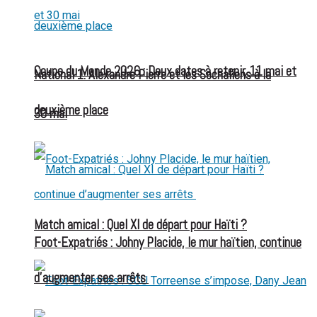
Coupe du Monde 2026 : Deux dates à retenir, 11 mai et
National 1: Alexandre Pierre et les Sochaliens à la
deuxième place
30 mai
Match amical : Quel XI de départ pour Haïti ?
Foot-Expatriés : Johny Placide, le mur haïtien, continue
d’augmenter ses arrêts