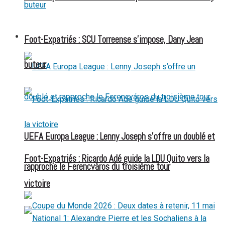
FOOT EXPATRIÉS
Foot-Expatriés : SCU Torreense s’impose, Dany Jean
buteur
UEFA Europa League : Lenny Joseph s’offre un doublé et
Foot-Expatriés : Ricardo Adé guide la LDU Quito vers la
rapproche le Ferencváros du troisième tour
victoire