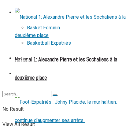
BASKETBALL
Basket Féminin
Basketball Expatriés
National 1: Alexandre Pierre et les Sochaliens à la
TENNIS
TENNIS DE TABLE
deuxième place
No Result
View All Result