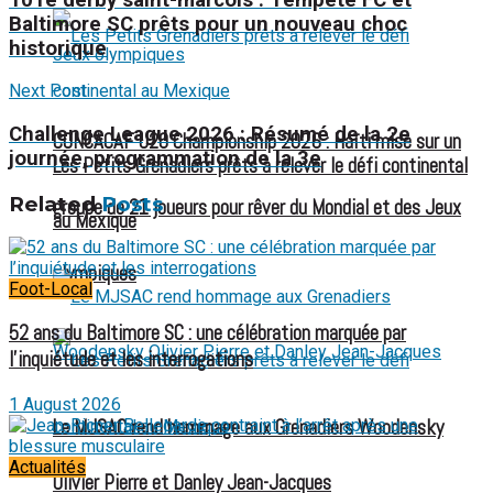
Baltimore SC prêts pour un nouveau choc
historique
Next Post
Challenge League 2026 : Résumé de la 2e
CONCACAF U20 Championship 2026 : Haïti mise sur un
journée, programmation de la 3e
Les Petits Grenadiers prêts à relever le défi continental
Related
Posts
groupe de 21 joueurs pour rêver du Mondial et des Jeux
au Mexique
olympiques
Foot-Local
52 ans du Baltimore SC : une célébration marquée par
l’inquiétude et les interrogations
1 August 2026
Le MJSAC rend hommage aux Grenadiers Woodensky
Actualités
Olivier Pierre et Danley Jean-Jacques