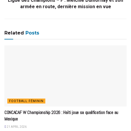
Ligue des Champions – F : Melchie Dumornay et son
armée en route, dernière mission en vue
Related
Posts
FOOTBALL FÉMININ
CONCACAF W Championship 2026 : Haïti joue sa qualification face au
Mexique
21 APRIL 2026