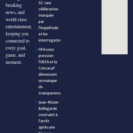
SC : une
breaking
célébration
news, and
marquée
world-class
par
entertainment,
l’inquiétude
keeping you
et les
connected to
interrogations
every goal,
FIFA sous
game, and
pression :
moment.
l’UEFA et la
Concacaf
dénoncent
un manque
de
transparence
Jean-Ricner
Bellegarde
contraint à
l’arrêt
après une