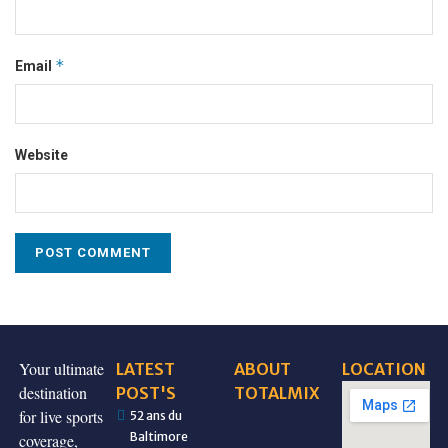
*
Email
Website
Your ultimate
LATEST
ABOUT
LOCATION
destination
POST'S
TOTALMIX
for live sports
52 ans du
Baltimore
coverage,