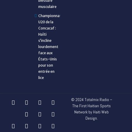
blessure
musculaire
Championnat
U20 de la
Concacaf :
Haïti
s’incline
lourdement
face aux
États-Unis
pour son
entrée en
lice
© 2024 Totalmix Radio –
The First Haitian Sports
Network by Haiti Web
Design.