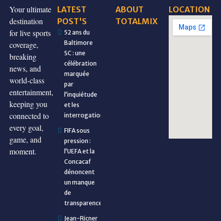
Your ultimate
LATEST
ABOUT
LOCATION
destination
POST'S
TOTALMIX
for live sports
52 ans du
Baltimore
coverage,
SC : une
breaking
célébration
news, and
marquée
world-class
par
entertainment,
l’inquiétude
keeping you
et les
connected to
interrogations
every goal,
FIFA sous
game, and
pression :
moment.
l’UEFA et la
Concacaf
dénoncent
un manque
de
transparence
Jean-Ricner