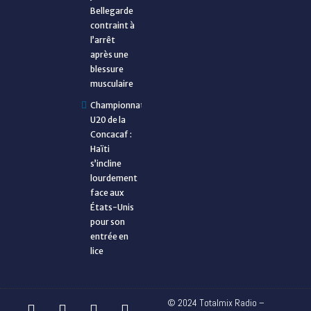
Bellegarde
contraint à
l’arrêt
après une
blessure
musculaire
Championnat
U20 de la
Concacaf :
Haïti
s’incline
lourdement
face aux
États-Unis
pour son
entrée en
lice
© 2024 Totalmix Radio –