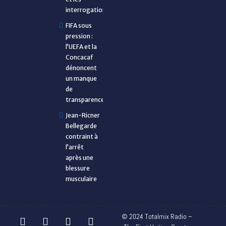
interrogations
FIFA sous
pression :
l’UEFA et la
Concacaf
dénoncent
un manque
de
transparence
Jean-Ricner
Bellegarde
contraint à
l’arrêt
après une
blessure
musculaire
© 2024 Totalmix Radio –