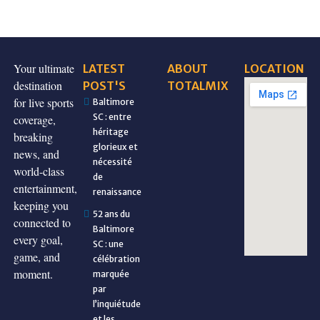
Your ultimate
LATEST
ABOUT
LOCATION
destination
POST'S
TOTALMIX
for live sports
Baltimore
SC : entre
coverage,
héritage
breaking
glorieux et
news, and
nécessité
world-class
de
entertainment,
renaissance
keeping you
52 ans du
connected to
Baltimore
every goal,
SC : une
game, and
célébration
moment.
marquée
par
l’inquiétude
et les