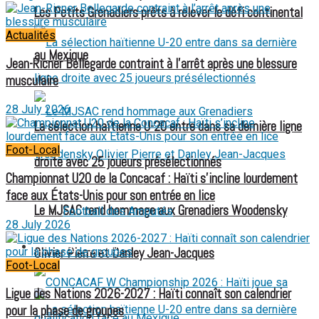
Les Petits Grenadiers prêts à relever le défi continental
Actualités
au Mexique
Jean-Ricner Bellegarde contraint à l’arrêt après une blessure
musculaire
28 July 2026
La sélection haïtienne U-20 entre dans sa dernière ligne
Foot-Local
droite avec 25 joueurs présélectionnés
Championnat U20 de la Concacaf : Haïti s’incline lourdement
face aux États-Unis pour son entrée en lice
Le MJSAC rend hommage aux Grenadiers Woodensky
Football des Amputés
28 July 2026
FOOTBALL FÉMININ
Olivier Pierre et Danley Jean-Jacques
Foot-Local
Ligue des Nations 2026-2027 : Haïti connaît son calendrier
pour la phase de groupes