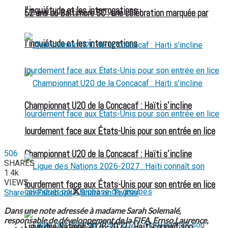
l’inquiétude et les interrogations
52 ans du Baltimore SC : une célébration marquée par
l’inquiétude et les interrogations
Championnat U20 de la Concacaf : Haïti s’incline
lourdement face aux États-Unis pour son entrée en lice
Championnat U20 de la Concacaf : Haïti s’incline
506
SHARES
1.4k
VIEWS
lourdement face aux États-Unis pour son entrée en lice
Share on Facebook
Share on Twitter
Dans une note adressée à madame Sarah Solemalé,
responsable de développement de la FIFA, Ernso Laurence,
Ligue des Nations 2026-2027 : Haïti connaît son