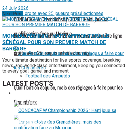
24 July 2026
Next Post
CONCACAF W Championship 2026 : Haïti joue sa
qualification face au Mexique
La sélection haïtienne U-20 entre dans sa dernière ligne
MONDIAL FÉMININ : HAÏTI AFFRONTERA LE
SÉNÉGAL POUR SON PREMIER MATCH DE
BARRAGE
droite avec 25 joueurs présélectionnés
Your ultimate destination for live sports coverage, breaking
news, and world-class entertainment, keeping you connected
to every goal, game, and moment.
Football des Amputés
LATEST POST'S
Qualification acquise, mais des réglages à faire pour les
FOOTBALL FÉMININ
52 ans du Baltimore SC : une célébration marquée par
Grenadières
l’inquiétude et les interrogations
FIFA sous pression : l’UEFA et la Concacaf dénoncent un
manque de transparence