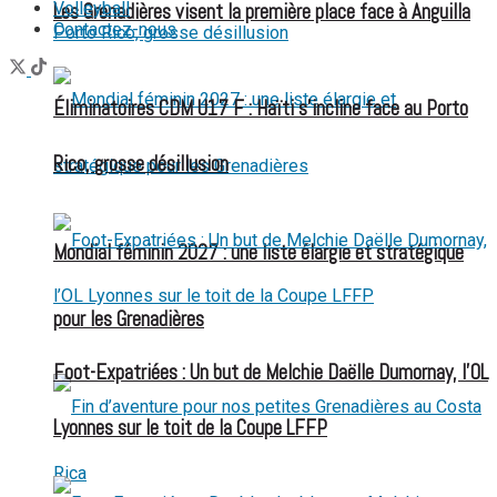
Volleyball
Les Grenadières visent la première place face à Anguilla
Contactez-nous
Éliminatoires CDM U17 F : Haïti s’incline face au Porto
Rico, grosse désillusion
Mondial féminin 2027 : une liste élargie et stratégique
pour les Grenadières
Foot-Expatriées : Un but de Melchie Daëlle Dumornay, l’OL
Lyonnes sur le toit de la Coupe LFFP