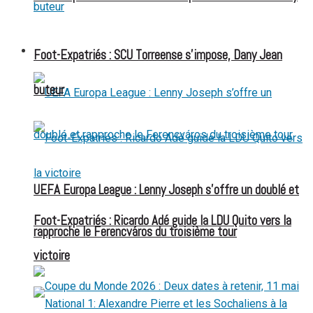
FOOT EXPATRIÉS
Foot-Expatriés : SCU Torreense s’impose, Dany Jean
buteur
UEFA Europa League : Lenny Joseph s’offre un doublé et
Foot-Expatriés : Ricardo Adé guide la LDU Quito vers la
rapproche le Ferencváros du troisième tour
victoire