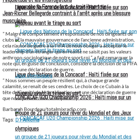
l’inquiétude et les interrogations
rapproche le Ferencváros du troisième tour
Ligue des Nations de la Concacaf : Haïti fixée sur son
Jean-Ricner Bellegarde contraint à l’arrêt après une blessure
musculaire
chapeau avant le tirage au sort
” Malgré le comportement irresponsable de nos dirigeants de
clubs et la mauvaise gouvernance de l’ancienne administration,
cela n’autorise guère à la FIFA de nous obliger à accepter le
leadership d’un étranger qui en réalité ne saisit pas les valeurs
anthropo-sociologique de notre sport roi “, a fait remarquer la
note qui, en guise de conclusion, considère la décision de la FIFA
comme une déclaration de guerre.
Ligue des Nations de la Concacaf : Haïti fixée sur son
” Nous sommes un peuple résilient qui, à chaque grande
calamité, se renaît de ses cendres. Le choix de ce Cubain à la
tête du Comité de Normalisation, est une déclaration de guerre
chapeau avant le tirage au sort
CONCACAF U20 Championship 2026 : Haïti mise sur un
que nous prenons très au sérieux “.
Barbarah Bourdeau/totalmixradio.com
groupe de 21 joueurs pour rêver du Mondial et des Jeux
Tags:
D1 Arkema
olympiques