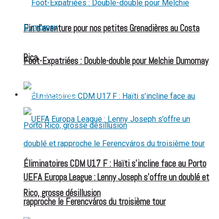
Fin d’aventure pour nos petites Grenadières au Costa
Rica
Foot-Expatriées : Double-double pour Melchie Dumornay
FOOT EXPATRIÉS
Éliminatoires CDM U17 F : Haïti s’incline face au Porto
UEFA Europa League : Lenny Joseph s’offre un doublé et
Rico, grosse désillusion
rapproche le Ferencváros du troisième tour