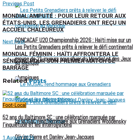
Previous Post
MONDIAL AMPUTÉ : POUR LEUR RETOUR AUX
ÉTATS-UNIS, LES GRENADIERS ONT REÇU UN
ACCUEIL CHALEUREUX
CONCACAF U20 Championship 2026 : Haïti mise sur un
Next Post
Les Petits Grenadiers prêts à relever le défi continental
MONDIAL FÉMININ : HAÏTI AFFRONTERA LE
groupe de 21 joueurs pour rêver du Mondial et des Jeux
SÉNÉGAL POUR SON PREMIER MATCH DE
au Mexique
BARRAGE
olympiques
Related
Posts
Foot-Local
52 ans du Baltimore SC : une célébration marquée par
Le MJSAC rend hommage aux Grenadiers Woodensky
l’inquiétude et les interrogations
Olivier Pierre et Danley Jean-Jacques
1 August 2026