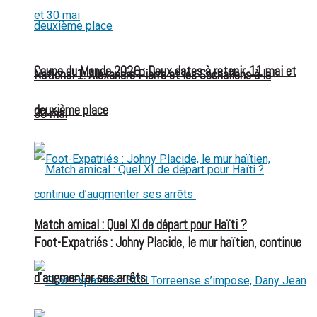
Coupe du Monde 2026 : Deux dates à retenir, 11 mai et
National 1: Alexandre Pierre et les Sochaliens à la
deuxième place
30 mai
Match amical : Quel XI de départ pour Haïti ?
Foot-Expatriés : Johny Placide, le mur haïtien, continue
d’augmenter ses arrêts