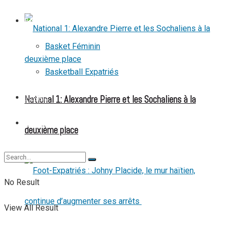
BASKETBALL
Basket Féminin
Basketball Expatriés
National 1: Alexandre Pierre et les Sochaliens à la
TENNIS
TENNIS DE TABLE
deuxième place
No Result
View All Result