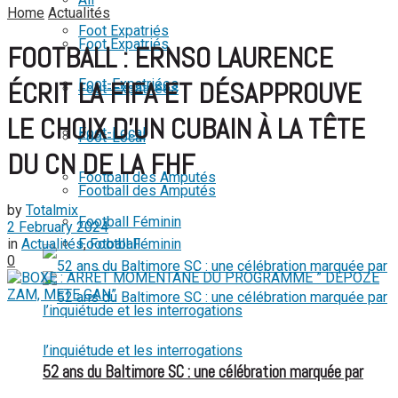
Home
Actualités
View All Result
Foot Expatriés
Foot Expatriés
FOOTBALL : ERNSO LAURENCE
Foot-Expatriées
ÉCRIT LA FIFA ET DÉSAPPROUVE
Foot-Expatriées
LE CHOIX D’UN CUBAIN À LA TÊTE
Foot-Local
Foot-Local
DU CN DE LA FHF
Football des Amputés
Football des Amputés
by
Totalmix
Football Féminin
2 February 2024
in
Actualités
,
Football
Football Féminin
0
52 ans du Baltimore SC : une célébration marquée par