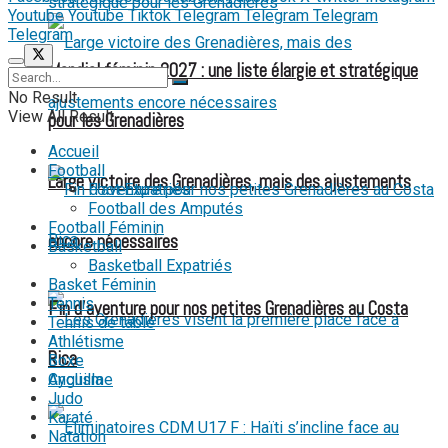
Youtube
Youtube
Tiktok
Telegram
Telegram
Telegram
Telegram
Mondial féminin 2027 : une liste élargie et stratégique
No Result
View All Result
pour les Grenadières
Accueil
Football
Large victoire des Grenadières, mais des ajustements
Foot Expatriés
Football des Amputés
Football Féminin
encore nécessaires
Basketball
Basketball Expatriés
Basket Féminin
Tennis
Fin d’aventure pour nos petites Grenadières au Costa
Tennis de table
Athlétisme
Rica
Boxe
Cyclisme
Judo
Karaté
Natation