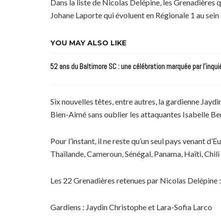
Dans la liste de Nicolas Delépine, les Grenadières q
Johane Laporte qui évoluent en Régionale 1 au sein 
YOU MAY ALSO LIKE
52 ans du Baltimore SC : une célébration marquée par l’inqui
Six nouvelles têtes, entre autres, la gardienne Jay
Bien-Aimé sans oublier les attaquantes Isabelle Be
Pour l’instant, il ne reste qu’un seul pays venant d’
Thaïlande, Cameroun, Sénégal, Panama, Haïti, Chili
Les 22 Grenadières retenues par Nicolas Delépine :
Gardiens : Jaydin Christophe et Lara-Sofia Larco