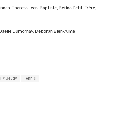
ianca-Theresa Jean-Baptiste, Betina Petit-Frère,
ie Daëlle Dumornay, Déborah Bien-Aimé
rly Jeudy
Tennis