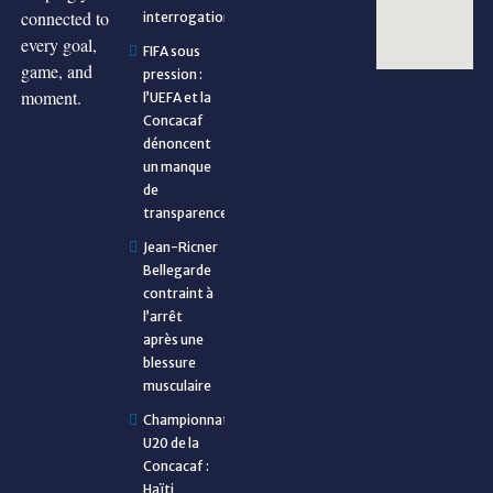
connected to
interrogations
every goal,
FIFA sous
game, and
pression :
moment.
l’UEFA et la
Concacaf
dénoncent
un manque
de
transparence
Jean-Ricner
Bellegarde
contraint à
l’arrêt
après une
blessure
musculaire
Championnat
U20 de la
Concacaf :
Haïti