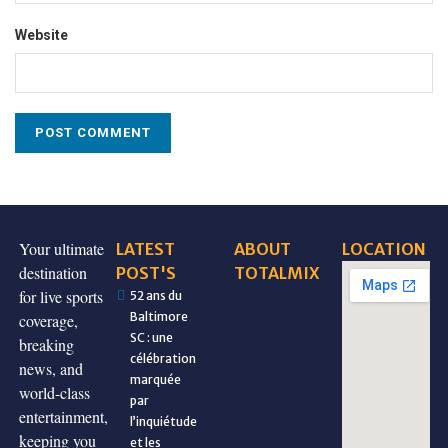
Website
Your ultimate
LATEST
ABOUT
LOCATION
destination
POST'S
TOTALMIX
for live sports
52 ans du
Baltimore
coverage,
SC : une
breaking
célébration
news, and
marquée
world-class
par
entertainment,
l’inquiétude
keeping you
et les