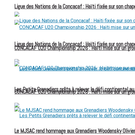
Ligue des Nations de la Concacaf : Haïti fixée sur son chap
Ligue des Nations de la Concacaf : Haïti fixée sur son chap
CONCACAF U20 Championship 2026 : Haïti mise sur un group
Les Petits Grenadiers prêts à relever le défi continental a
CONCACAF U20 Championship 2026 : Haïti mise sur un group
Le MJSAC rend hommage aux Grenadiers Woodensky Olivier