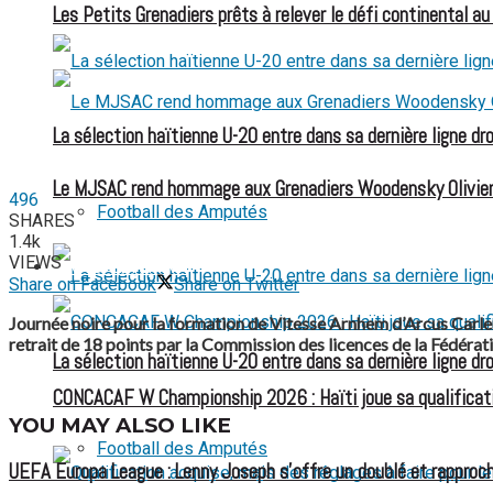
Les Petits Grenadiers prêts à relever le défi continental a
La sélection haïtienne U-20 entre dans sa dernière ligne dr
Le MJSAC rend hommage aux Grenadiers Woodensky Olivier
496
Football des Amputés
SHARES
1.4k
VIEWS
FOOTBALL FÉMININ
Share on Facebook
Share on Twitter
Journée noire pour la formation de Vitesse Arnhem d’Arcus Carlens 
retrait de 18 points par la Commission des licences de la Fédérati
La sélection haïtienne U-20 entre dans sa dernière ligne dr
CONCACAF W Championship 2026 : Haïti joue sa qualificat
YOU MAY ALSO LIKE
Football des Amputés
UEFA Europa League : Lenny Joseph s’offre un doublé et rapproch