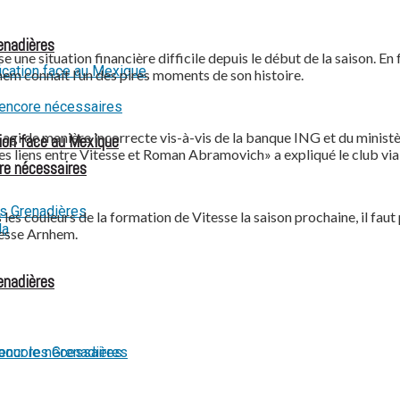
renadières
 une situation financière difficile depuis le début de la saison. En f
hem connait l’un des pires moments de son histoire.
 agi de manière incorrecte vis-à-vis de la banque ING et du ministè
ion face au Mexique
des liens entre Vitesse et Roman Abramovich» a expliqué le club vi
re nécessaires
les couleurs de la formation de Vitesse la saison prochaine, il faut p
tesse Arnhem.
renadières