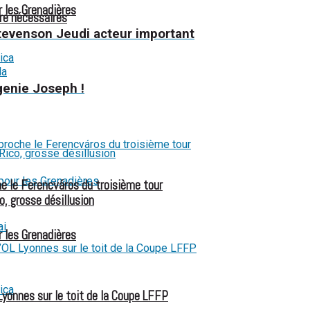
r les Grenadières
re nécessaires
tevenson Jeudi acteur important
genie Joseph !
e le Ferencváros du troisième tour
o, grosse désillusion
r les Grenadières
Lyonnes sur le toit de la Coupe LFFP