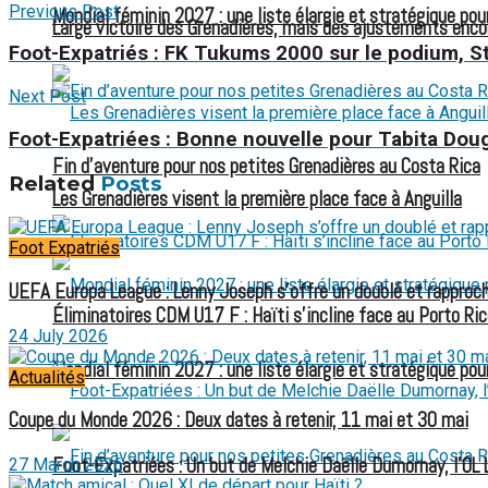
Previous Post
Mondial féminin 2027 : une liste élargie et stratégique pou
Large victoire des Grenadières, mais des ajustements enco
Foot-Expatriés : FK Tukums 2000 sur le podium, S
Next Post
Foot-Expatriées : Bonne nouvelle pour Tabita Dou
Fin d’aventure pour nos petites Grenadières au Costa Rica
Related
Posts
Les Grenadières visent la première place face à Anguilla
Foot Expatriés
UEFA Europa League : Lenny Joseph s’offre un doublé et rapproch
Éliminatoires CDM U17 F : Haïti s’incline face au Porto Ric
24 July 2026
Mondial féminin 2027 : une liste élargie et stratégique pou
Actualités
Coupe du Monde 2026 : Deux dates à retenir, 11 mai et 30 mai
Foot-Expatriées : Un but de Melchie Daëlle Dumornay, l’OL 
27 March 2026