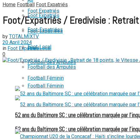
Home
Football
Foot Expatriés
View All Result
Foot Expatriés
Foot Expatriés
Foot/Expatriés / Eredivisie : Retrai
Foot-Expatriées
Foot-Expatriées
by
TOTALMIXTV
20 April 2024
Foot-Local
in
Foot Expatriés
Foot-Local
0
Football des Amputés
Football des Amputés
Football Féminin
Football Féminin
52 ans du Baltimore SC : une célébration marquée par l’inqu
52 ans du Baltimore SC : une célébration marquée par l’inqu