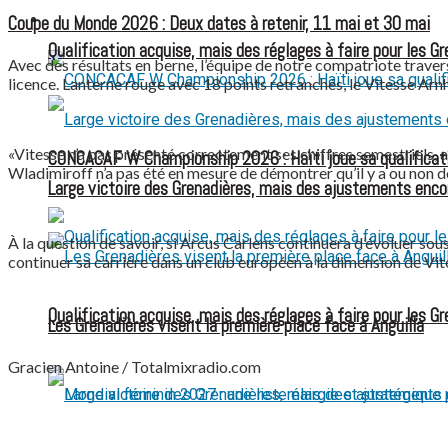
Coupe du Monde 2026 : Deux dates à retenir, 11 mai et 30 mai
FOOTBALL FÉMININ
Qualification acquise, mais des réglages à faire pour les G
Avec des résultats en berne, l’équipe de notre compatriote traverse
licence. Lanterne rouge avec 18 points retranchés, le Vitesse Arn
«Vitesse n’a pas présenté correctement ses chiffres semestriels, a
CONCACAF W Championship 2026 : Haïti joue sa qualificat
Wladimiroff n’a pas été en mesure de démontrer qu’il y a ou non 
Large victoire des Grenadières, mais des ajustements enco
À la question de savoir, si Arcus Carlens continuera d’évoluer sous 
continuer sa carrière dans un club européen à la dimension de Vi
Qualification acquise, mais des réglages à faire pour les G
Les Grenadières visent la première place face à Anguilla
Gracien Antoine / Totalmixradio.com