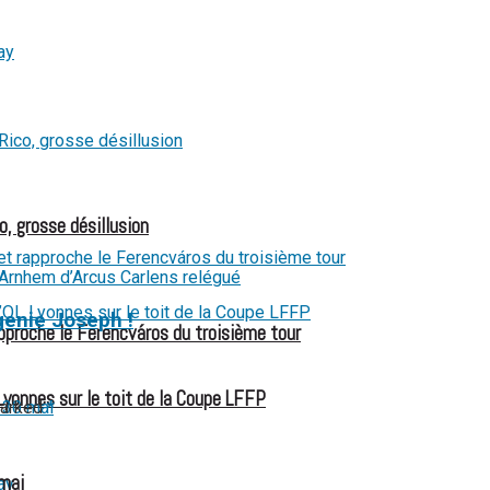
o, grosse désillusion
genie Joseph !
pproche le Ferencváros du troisième tour
Lyonnes sur le toit de la Coupe LFFP
marked
*
 mai