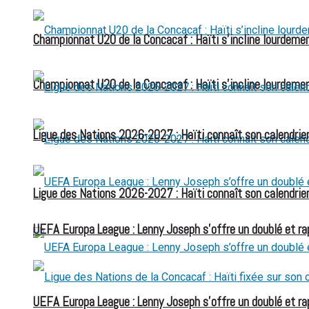
Championnat U20 de la Concacaf : Haïti s’incline lourdemen
Championnat U20 de la Concacaf : Haïti s’incline lourdemen
Ligue des Nations 2026-2027 : Haïti connaît son calendrier
Ligue des Nations 2026-2027 : Haïti connaît son calendrier
UEFA Europa League : Lenny Joseph s’offre un doublé et ra
UEFA Europa League : Lenny Joseph s’offre un doublé et ra