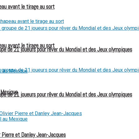
eau avant le tirage au sort
eau avant le tirage au sort
e de 21 joueurs pour rêver du Mondial et des Jeux olympiques
u Mexique
e de 21 joueurs pour rêver du Mondial et des Jeux olympiques
 Pierre et Danley Jean-Jacques