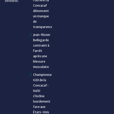
moment.
l’UEFA et la
Concacaf
dénoncent
un manque
de
transparence
Jean-Ricner
Bellegarde
contraint à
l’arrêt
après une
blessure
musculaire
Championnat
U20 de la
Concacaf :
Haïti
s’incline
lourdement
face aux
États-Unis