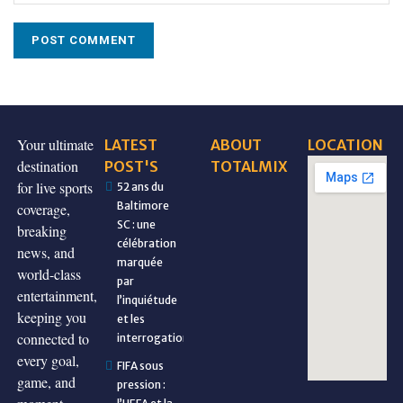
Your ultimate
LATEST
ABOUT
LOCATION
destination
POST'S
TOTALMIX
for live sports
52 ans du
Baltimore
coverage,
SC : une
breaking
célébration
news, and
marquée
world-class
par
entertainment,
l’inquiétude
keeping you
et les
connected to
interrogations
every goal,
FIFA sous
game, and
pression :