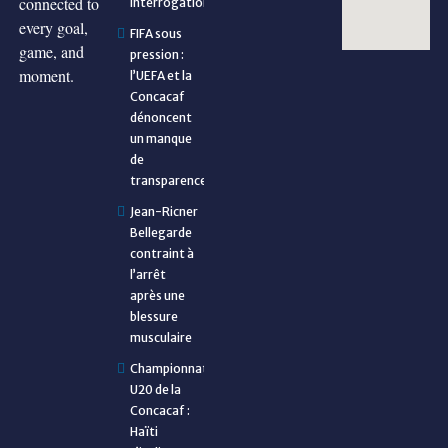
connected to
interrogations
every goal,
FIFA sous
game, and
pression :
moment.
l’UEFA et la
Concacaf
dénoncent
un manque
de
transparence
Jean-Ricner
Bellegarde
contraint à
l’arrêt
après une
blessure
musculaire
Championnat
U20 de la
Concacaf :
Haïti