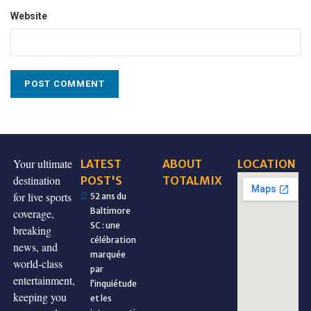
Website
Your ultimate
LATEST
ABOUT
LOCATION
destination
POST'S
TOTALMIX
for live sports
52 ans du
Baltimore
coverage,
SC : une
breaking
célébration
news, and
marquée
world-class
par
entertainment,
l’inquiétude
keeping you
et les