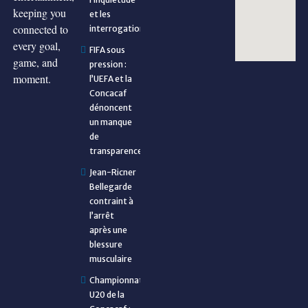
keeping you
et les
connected to
interrogations
every goal,
FIFA sous
game, and
pression :
moment.
l’UEFA et la
Concacaf
dénoncent
un manque
de
transparence
Jean-Ricner
Bellegarde
contraint à
l’arrêt
après une
blessure
musculaire
Championnat
U20 de la