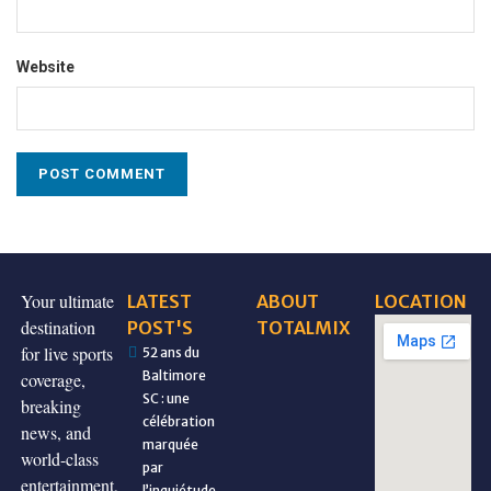
Website
Your ultimate
LATEST
ABOUT
LOCATION
destination
POST'S
TOTALMIX
for live sports
52 ans du
Baltimore
coverage,
SC : une
breaking
célébration
news, and
marquée
world-class
par
entertainment,
l’inquiétude