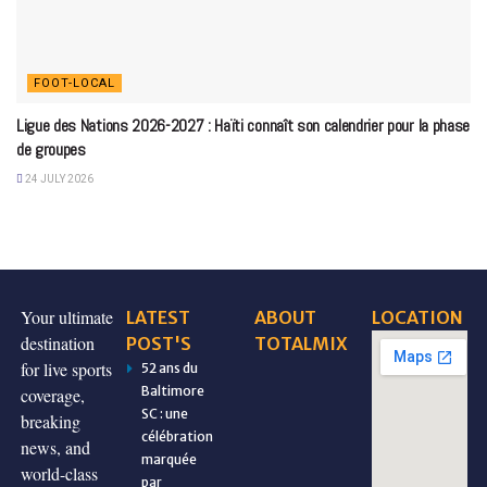
FOOT-LOCAL
Ligue des Nations 2026-2027 : Haïti connaît son calendrier pour la phase
de groupes
24 JULY 2026
Your ultimate
LATEST
ABOUT
LOCATION
destination
POST'S
TOTALMIX
for live sports
52 ans du
Baltimore
coverage,
SC : une
breaking
célébration
news, and
marquée
world-class
par