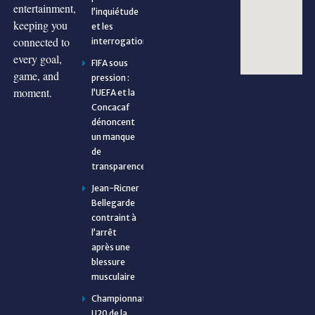
entertainment,
l’inquiétude
keeping you
et les
connected to
interrogations
every goal,
FIFA sous
game, and
pression :
moment.
l’UEFA et la
Concacaf
dénoncent
un manque
de
transparence
Jean-Ricner
Bellegarde
contraint à
l’arrêt
après une
blessure
musculaire
Championnat
U20 de la