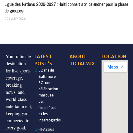
Ligue des Nations 2026-2027 : Haïti connaît son calendrier pour la phase
de groupes
24 JULY 2026
Your ultimate
LATEST
ABOUT
LOCATION
destination
POST'S
TOTALMIX
for live sports
52 ans du
Baltimore
coverage,
SC : une
breaking
célébration
news, and
marquée
world-class
par
entertainment,
l’inquiétude
keeping you
et les
connected to
interrogations
every goal,
FIFA sous