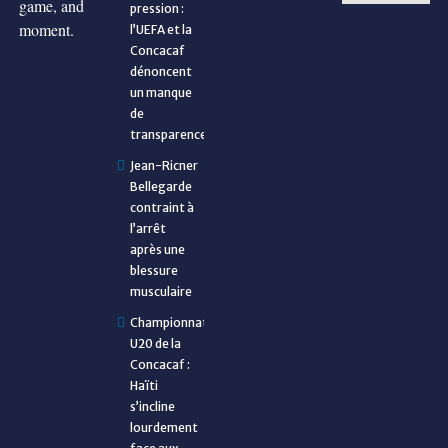
game, and
pression :
moment.
l’UEFA et la
Concacaf
dénoncent
un manque
de
transparence
Jean-Ricner
Bellegarde
contraint à
l’arrêt
après une
blessure
musculaire
Championnat
U20 de la
Concacaf :
Haïti
s’incline
lourdement