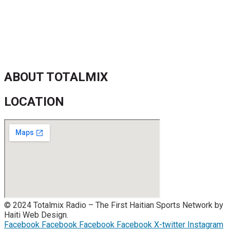
Jean-Ricner Bellegarde contraint à l’arrêt après une blessure
musculaire
Championnat U20 de la Concacaf : Haïti s’incline lourdement
face aux États-Unis pour son entrée en lice
ABOUT TOTALMIX
LOCATION
© 2024 Totalmix Radio – The First Haitian Sports Network by
Haiti Web Design.
Facebook
Facebook
Facebook
Facebook
X-twitter
Instagram