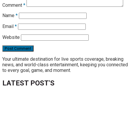
Comment
*
Name
*
Email
*
Website
Your ultimate destination for live sports coverage, breaking
news, and world-class entertainment, keeping you connected
to every goal, game, and moment.
LATEST POST'S
52 ans du Baltimore SC : une célébration marquée par
l’inquiétude et les interrogations
FIFA sous pression : l’UEFA et la Concacaf dénoncent un
manque de transparence