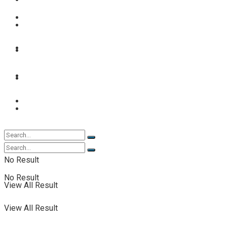
FOOTBALL FÉMININ
View All Result
FOOT EXPATRIÉS
FOOT EXPATRIÉS
BASKETBALL
BASKETBALL
TENNIS
TENNIS
TENNIS DE TABLE
TENNIS DE TABLE
No Result
No Result
View All Result
View All Result