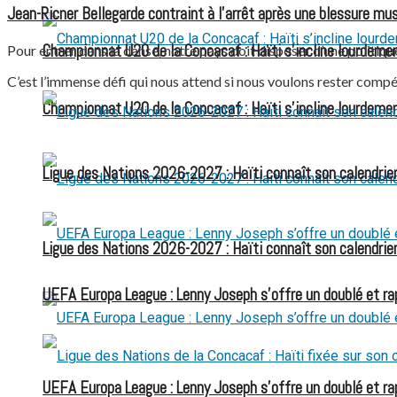
Jean-Ricner Bellegarde contraint à l’arrêt après une blessure mus
Championnat U20 de la Concacaf : Haïti s’incline lourdemen
Pour entrer dans la danse, notre pays doit disposer d’une politiq
C’est l’immense défi qui nous attend si nous voulons rester compé
Championnat U20 de la Concacaf : Haïti s’incline lourdemen
Ligue des Nations 2026-2027 : Haïti connaît son calendrier
Ligue des Nations 2026-2027 : Haïti connaît son calendrier
UEFA Europa League : Lenny Joseph s’offre un doublé et ra
UEFA Europa League : Lenny Joseph s’offre un doublé et ra