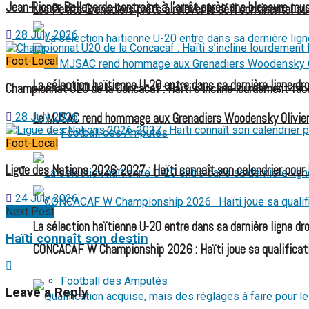
Jean-Ricner Bellegarde contraint à l’arrêt après une blessure mus
Les Petits Grenadiers prêts à relever le défi continental a
28 July 2026
Foot-Local
La sélection haïtienne U-20 entre dans sa dernière ligne dr
Championnat U20 de la Concacaf : Haïti s’incline lourdement face
28 July 2026
Le MJSAC rend hommage aux Grenadiers Woodensky Olivier
Football des Amputés
Foot-Local
FOOTBALL FÉMININ
Ligue des Nations 2026-2027 : Haïti connaît son calendrier pour
24 July 2026
Next Post
La sélection haïtienne U-20 entre dans sa dernière ligne dr
Haïti connaît son destin
CONCACAF W Championship 2026 : Haïti joue sa qualificat
Football des Amputés
Leave a Reply