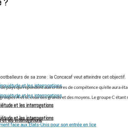
e ?
otballeurs de sa zone : la Concacaf veut atteindre cet objectif.
es de pays qui répondent aux critères de compétence qu’elle aura éta
 les groupes A et B, ceux des grands et des moyens. Le groupe C étant
iétude et les interrogations
iétude et les interrogations
 et les interrogations