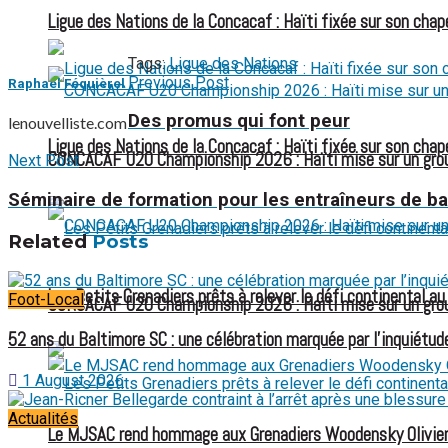
Ligue des Nations de la Concacaf : Haïti fixée sur son chap
Tags:
Ligue des Nations
Previous Post
Raphael Féquièrel
Des promus qui font peur
lenouvelliste.com
Ligue des Nations de la Concacaf : Haïti fixée sur son chap
CONCACAF U20 Championship 2026 : Haïti mise sur un group
Next Post
Séminaire de formation pour les entraîneurs de ba
Related
Posts
Les Petits Grenadiers prêts à relever le défi continental a
Foot-Local
CONCACAF U20 Championship 2026 : Haïti mise sur un group
52 ans du Baltimore SC : une célébration marquée par l’inquiétude
1 August 2026
Actualités
Le MJSAC rend hommage aux Grenadiers Woodensky Olivier