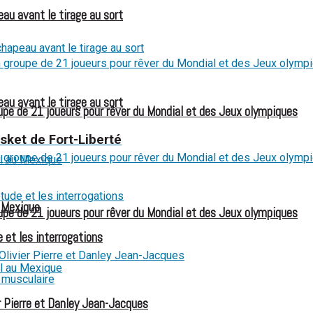
eau avant le tirage au sort
eau avant le tirage au sort
e de 21 joueurs pour rêver du Mondial et des Jeux olympiques
sket de Fort-Liberté
u Mexique
e de 21 joueurs pour rêver du Mondial et des Jeux olympiques
 et les interrogations
 Pierre et Danley Jean-Jacques