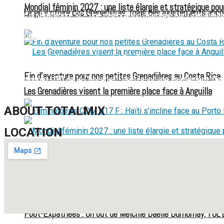
Mondial féminin 2027 : une liste élargie et stratégique pou
Large victoire des Grenadières, mais des ajustements enco
52 ans du Baltimore SC : une célébration marquée par l’inquiétude
FIFA sous pression : l’UEFA et la Concacaf dénoncent un manqu
Jean-Ricner Bellegarde contraint à l’arrêt après une blessure mus
Fin d’aventure pour nos petites Grenadières au Costa Rica
Championnat U20 de la Concacaf : Haïti s’incline lourdement face
Les Grenadières visent la première place face à Anguilla
ABOUT TOTALMIX
LOCATION
Éliminatoires CDM U17 F : Haïti s’incline face au Porto Ric
Mondial féminin 2027 : une liste élargie et stratégique pou
Foot-Expatriées : Un but de Melchie Daëlle Dumornay, l’OL 