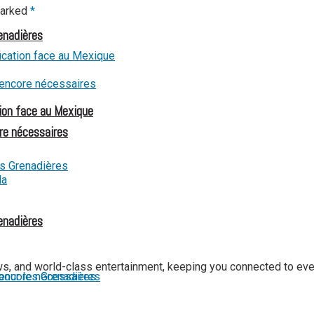
marked
*
renadières
ion face au Mexique
re nécessaires
renadières
ews, and world-class entertainment, keeping you connected to ev