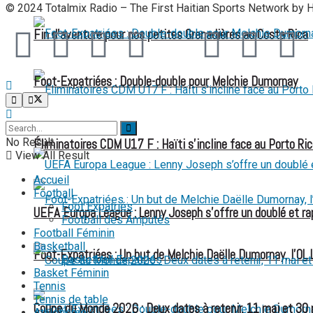
© 2024 Totalmix Radio – The First Haitian Sports Network by 
Fin d’aventure pour nos petites Grenadières au Costa Rica
Foot-Expatriées : Double-double pour Melchie Dumornay
FOOT EXPATRIÉS
No Result
Éliminatoires CDM U17 F : Haïti s’incline face au Porto Ric
View All Result
Accueil
Football
Foot Expatriés
UEFA Europa League : Lenny Joseph s’offre un doublé et ra
Football des Amputés
Football Féminin
Basketball
Foot-Expatriées : Un but de Melchie Daëlle Dumornay, l’OL 
Basketball Expatriés
Basket Féminin
Tennis
Tennis de table
Coupe du Monde 2026 : Deux dates à retenir, 11 mai et 30
Athlétisme