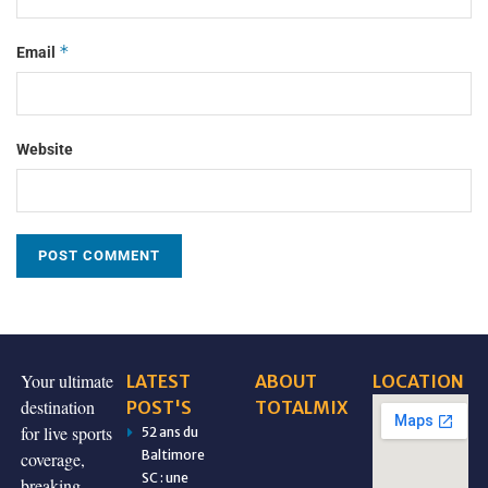
*
Email
Website
Your ultimate
LATEST
ABOUT
LOCATION
destination
POST'S
TOTALMIX
for live sports
52 ans du
Baltimore
coverage,
SC : une
breaking