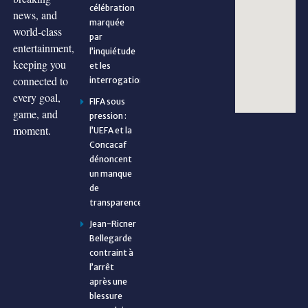
célébration
news, and
marquée
world-class
par
entertainment,
l’inquiétude
keeping you
et les
connected to
interrogations
every goal,
FIFA sous
game, and
pression :
moment.
l’UEFA et la
Concacaf
dénoncent
un manque
de
transparence
Jean-Ricner
Bellegarde
contraint à
l’arrêt
après une
blessure