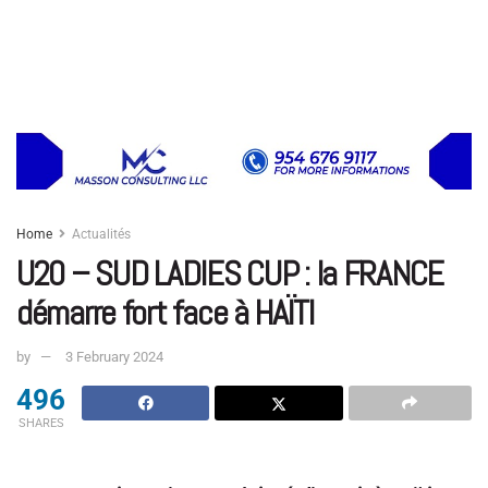
Home
Actualités
U20 – SUD LADIES CUP : la FRANCE
démarre fort face à HAÏTI
by
3 February 2024
496
SHARES