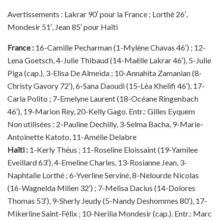
Avertissements : Lakrar 90′ pour la France ; Lorthé 26′,
Mondesir 51′, Jean 85′ pour Haïti
France :
16-Camille Pecharman (1-Mylène Chavas 46′) ; 12-
Lena Goetsch, 4-Julie Thibaud (14-Maëlle Lakrar 46′), 5-Julie
Piga (cap.), 3-Elisa De Almeida ; 10-Annahita Zamanian (8-
Christy Gavory 72′), 6-Sana Daoudi (15-Léa Khelifi 46′), 17-
Carla Polito ; 7-Emelyne Laurent (18-Océane Ringenbach
46′), 19-Marion Rey, 20-Kelly Gago. Entr.: Gilles Eyquem
Non utilisées : 2-Pauline Dechilly, 3-Selma Bacha, 9-Marie-
Antoinette Katoto, 11-Amélie Delabre
Haïti :
1-Kerly Théus ; 11-Roseline Eloissaint (19-Yamilee
Eveillard 63′), 4-Emeline Charles, 13-Rosianne Jean, 3-
Naphtalie Lorthé ; 6-Yverline Serviné, 8-Nelourde Nicolas
(16-Wagnelda Milien 32′) ; 7-Melisa Dacius (14-Dolores
Thomas 53′), 9-Sherly Jeudy (5-Nandy Deshommes 80′), 17-
Mikerline Saint-Félix ; 10-Nerilia Mondesir (cap.). Entr.: Marc