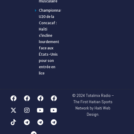
musculaire
Championnat
U20 de la
Concacaf :
Haïti
s’incline
lourdement
face aux
États-Unis
pour son
entrée en
lice
© 2024 Totalmix Radio –
The First Haitian Sports
Network by Haiti Web
Design.