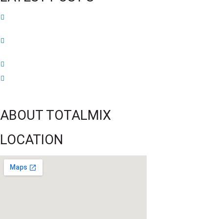
52 ans du Baltimore SC : une célébration marquée par l’inquiétude et les
interrogations
FIFA sous pression : l’UEFA et la Concacaf dénoncent un manque de
transparence
Jean-Ricner Bellegarde contraint à l’arrêt après une blessure musculaire
Championnat U20 de la Concacaf : Haïti s’incline lourdement face aux États-
Unis pour son entrée en lice
ABOUT TOTALMIX
LOCATION