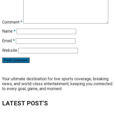
Comment
*
Name
*
Email
*
Website
Your ultimate destination for live sports coverage, breaking
news, and world-class entertainment, keeping you connected
to every goal, game, and moment.
LATEST POST'S
52 ans du Baltimore SC : une célébration marquée par