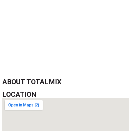
l’inquiétude et les interrogations
FIFA sous pression : l’UEFA et la Concacaf dénoncent un
manque de transparence
Jean-Ricner Bellegarde contraint à l’arrêt après une blessure
musculaire
Championnat U20 de la Concacaf : Haïti s’incline lourdement
face aux États-Unis pour son entrée en lice
ABOUT TOTALMIX
LOCATION