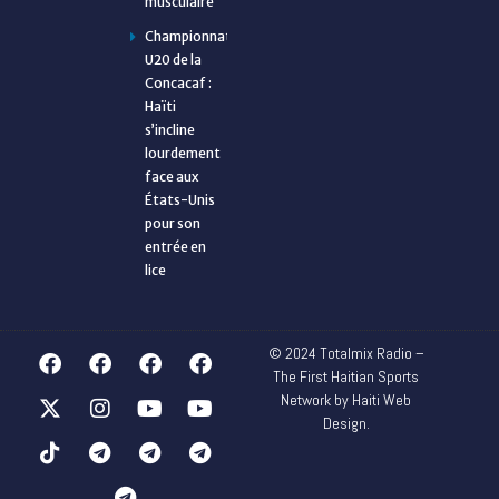
musculaire
Championnat
U20 de la
Concacaf :
Haïti
s’incline
lourdement
face aux
États-Unis
pour son
entrée en
lice
© 2024 Totalmix Radio –
The First Haitian Sports
Network by Haiti Web
Design.