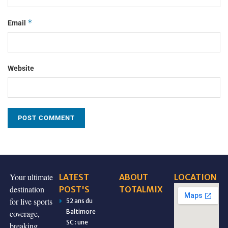
*
Email
Website
Your ultimate
LATEST
ABOUT
LOCATION
destination
POST'S
TOTALMIX
for live sports
52 ans du
Baltimore
coverage,
SC : une
breaking