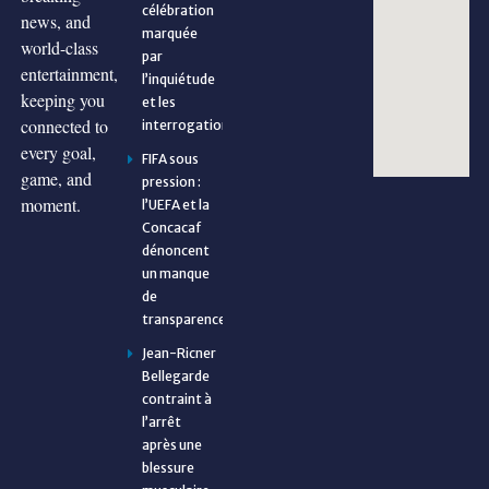
célébration
news, and
marquée
world-class
par
entertainment,
l’inquiétude
keeping you
et les
connected to
interrogations
every goal,
FIFA sous
game, and
pression :
moment.
l’UEFA et la
Concacaf
dénoncent
un manque
de
transparence
Jean-Ricner
Bellegarde
contraint à
l’arrêt
après une
blessure