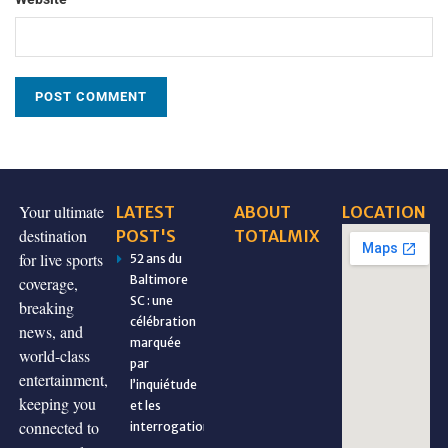
Your ultimate
LATEST
ABOUT
LOCATION
destination
POST'S
TOTALMIX
for live sports
52 ans du
Baltimore
coverage,
SC : une
breaking
célébration
news, and
marquée
world-class
par
entertainment,
l’inquiétude
keeping you
et les
connected to
interrogations