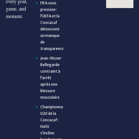
every goal,
FIFA sous
game, and
pression :
moment.
l’UEFA et la
Concacaf
dénoncent
un manque
de
transparence
Jean-Ricner
Bellegarde
contraint à
l’arrêt
après une
blessure
musculaire
Championnat
U20 de la
Concacaf :
Haïti
s’incline