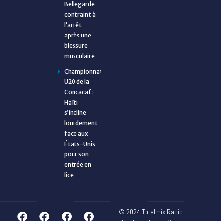
Bellegarde
contraint à
l’arrêt
après une
blessure
musculaire
Championnat
U20 de la
Concacaf :
Haïti
s’incline
lourdement
face aux
États-Unis
pour son
entrée en
lice
© 2024 Totalmix Radio –