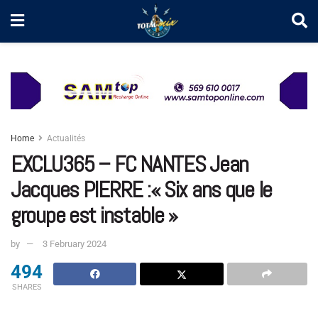
Home
Actualités
EXCLU365 – FC NANTES Jean
Jacques PIERRE :« Six ans que le
groupe est instable »
by
3 February 2024
494
SHARES