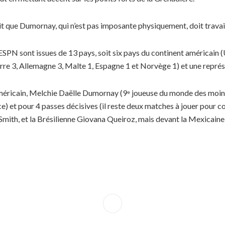
que Dumornay, qui n’est pas imposante physiquement, doit travaill
ESPN sont issues de 13 pays, soit six pays du continent américain (
rre 3, Allemagne 3, Malte 1, Espagne 1 et Norvège 1) et une représen
t américain, Melchie Daëlle Dumornay (9
joueuse du monde des moins 
e
ce) et pour 4 passes décisives (il reste deux matches à jouer pour c
 Smith, et la Brésilienne Giovana Queiroz, mais devant la Mexicai