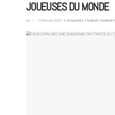
JOUEUSES DU MONDE
by
2 February 2024
in
Actualités
,
Football
,
Football 