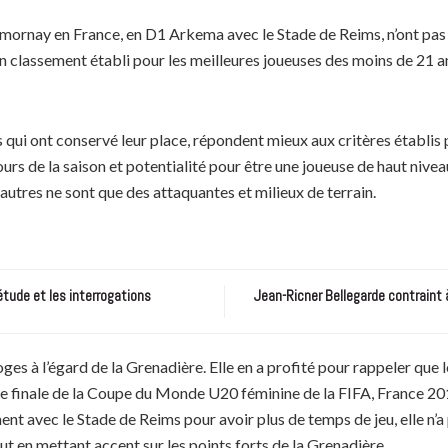
mornay en France, en D1 Arkema avec le Stade de Reims, n’ont pas
n classement établi pour les meilleures joueuses des moins de 21 an
s qui ont conservé leur place, répondent mieux aux critères établis 
rs de la saison et potentialité pour être une joueuse de haut niveau.
autres ne sont que des attaquantes et milieux de terrain.
étude et les interrogations
Jean-Ricner Bellegarde contraint 
es à l’égard de la Grenadière. Elle en a profité pour rappeler que l
se finale de la Coupe du Monde U20 féminine de la FIFA, France 2018 
nt avec le Stade de Reims pour avoir plus de temps de jeu, elle n’a
t en mettant accent sur les points forts de la Grenadière.