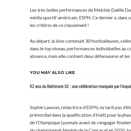
Les très belles performances de Melchie Daëlle Du
média sportif américain, ESPN. Ce dernier a, dans u
les critères de ce classement !
Au départ, la liste contenait 30 footballeuses, celle
dans le top niveau, performances individuelles au cou
absence, mais elle contient deux défenseures et les 
YOU MAY ALSO LIKE
52 ans du Baltimore SC : une célébration marquée par l’inqui
Sophie Lawson, rédactrice d’ESPN, ne tarit pas d’élog
primordial dans la qualification d’Haïti pour la pha
de l’Olympique Lyonnais avant de s’engager finaleme
du championnat féminin de la Concacaf en 2020, tou