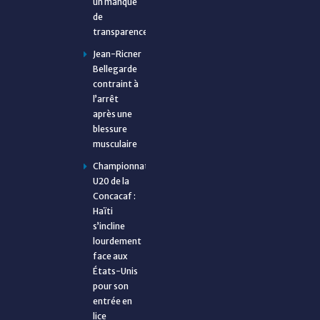
un manque
de
transparence
Jean-Ricner
Bellegarde
contraint à
l’arrêt
après une
blessure
musculaire
Championnat
U20 de la
Concacaf :
Haïti
s’incline
lourdement
face aux
États-Unis
pour son
entrée en
lice