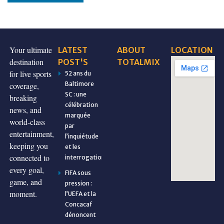
Your ultimate
LATEST
ABOUT
LOCATION
destination
POST'S
TOTALMIX
for live sports
52 ans du
Baltimore
coverage,
SC : une
breaking
célébration
news, and
marquée
world-class
par
entertainment,
l’inquiétude
keeping you
et les
connected to
interrogations
every goal,
FIFA sous
game, and
pression :
moment.
l’UEFA et la
Concacaf
dénoncent