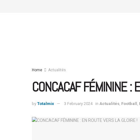
Home
Actualités
CONCACAF FÉMININE : E
by
Totalmix
3 February 2024
in
Actualités
,
Football
,