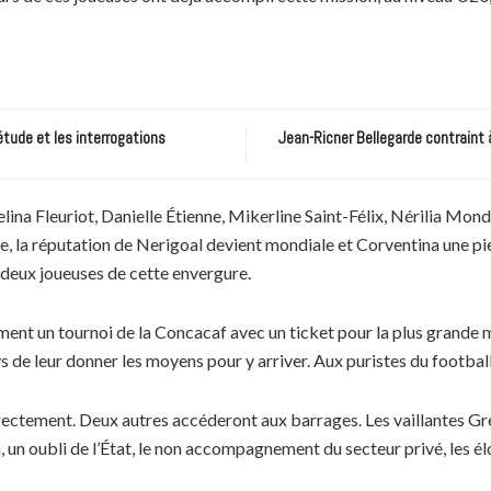
étude et les interrogations
Jean-Ricner Bellegarde contraint 
ina Fleuriot, Danielle Étienne, Mikerline Saint-Félix, Nérilia Mo
re, la réputation de Nerigoal devient mondiale et Corventina une pie
t deux joueuses de cette envergure.
ulement un tournoi de la Concacaf avec un ticket pour la plus grande 
 de leur donner les moyens pour y arriver. Aux puristes du football 
irectement. Deux autres accéderont aux barrages. Les vaillantes Gr
un oubli de l’État, le non accompagnement du secteur privé, les é