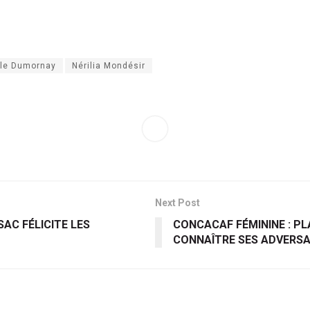
lle Dumornay
Nérilia Mondésir
Next Post
SAC FÉLICITE LES
CONCACAF FÉMININE : PL
CONNAÎTRE SES ADVERSA