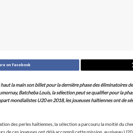
are on Facebook
dé haut la main son billet pour la dernière phase des éliminatoire
ornay, Batcheba Louis, la sélection peut se qualifier pour la phas
upart mondialistes U20 en 2018, les joueuses haïtiennes ont de sér
ation des perles haïtiennes, la sélection a parcouru la moitié du ch
urs de ces joueuses ont déjà accompli cette mission, au niveau U20,