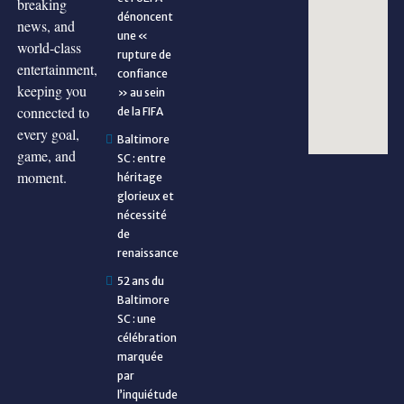
breaking
dénoncent
news, and
une «
world-class
rupture de
entertainment,
confiance
keeping you
» au sein
connected to
de la FIFA
every goal,
Baltimore
game, and
SC : entre
moment.
héritage
glorieux et
nécessité
de
renaissance
52 ans du
Baltimore
SC : une
célébration
marquée
par
l’inquiétude