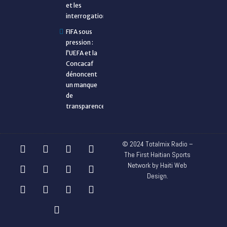
et les
interrogations
FIFA sous
pression :
l’UEFA et la
Concacaf
dénoncent
un manque
de
transparence
© 2024 Totalmix Radio –
The First Haitian Sports
Network by Haiti Web
Design.