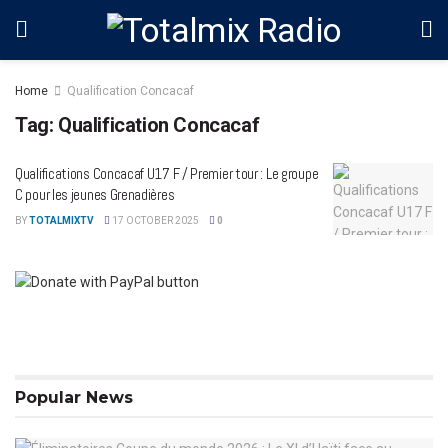
Home
Qualification Concacaf
Tag:
Qualification Concacaf
Qualifications Concacaf U17 F / Premier tour : Le groupe
C pour les jeunes Grenadières
BY
TOTALMIXTV
17 OCTOBER 2025
0
Popular News