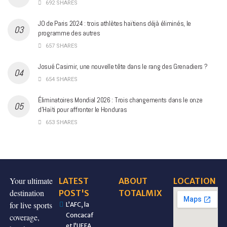
692 SHARES
JO de Paris 2024 : trois athlètes haïtiens déjà éliminés, le
programme des autres
657 SHARES
Josué Casimir, une nouvelle tête dans le rang des Grenadiers ?
654 SHARES
Éliminatoires Mondial 2026 : Trois changements dans le onze
d’Haïti pour affronter le Honduras
653 SHARES
Your ultimate
LATEST
ABOUT
LOCATION
destination
POST'S
TOTALMIX
for live sports
L’AFC, la
Concacaf
coverage,
et l’UEFA