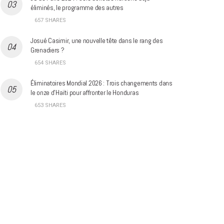
éliminés, le programme des autres
657 SHARES
Josué Casimir, une nouvelle tête dans le rang des
Grenadiers ?
654 SHARES
Éliminatoires Mondial 2026 : Trois changements dans
le onze d’Haïti pour affronter le Honduras
653 SHARES