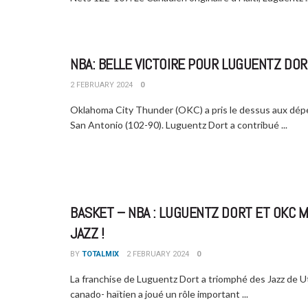
NBA: BELLE VICTOIRE POUR LUGUENTZ DOR
2 FEBRUARY 2024
0
Oklahoma City Thunder (OKC) a pris le dessus aux dép
San Antonio (102-90). Luguentz Dort a contribué ...
BASKET – NBA : LUGUENTZ DORT ET OKC 
JAZZ !
BY
TOTALMIX
2 FEBRUARY 2024
0
La franchise de Luguentz Dort a triomphé des Jazz de U
canado- haïtien a joué un rôle important ...