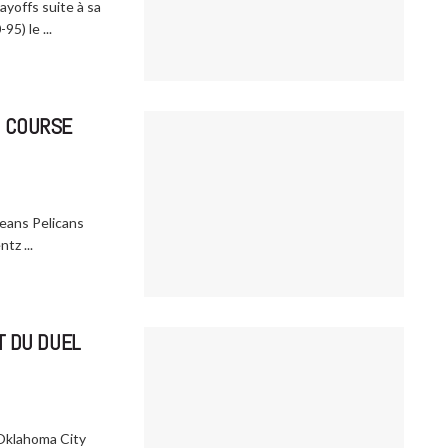
yoffs suite à sa
5) le ...
N COURSE
eans Pelicans
tz ...
T DU DUEL
'Oklahoma City