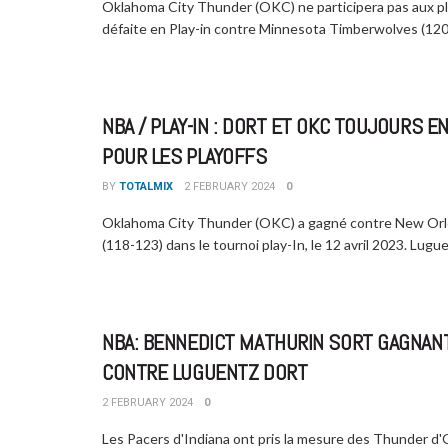
Oklahoma City Thunder (OKC) ne participera pas aux pla
défaite en Play-in contre Minnesota Timberwolves (120-9
NBA / PLAY-IN : DORT ET OKC TOUJOURS E
POUR LES PLAYOFFS
BY
TOTALMIX
2 FEBRUARY 2024
0
Oklahoma City Thunder (OKC) a gagné contre New Orl
(118-123) dans le tournoi play-In, le 12 avril 2023. Luguen
NBA: BENNEDICT MATHURIN SORT GAGNAN
CONTRE LUGUENTZ DORT
2 FEBRUARY 2024
0
Les Pacers d'Indiana ont pris la mesure des Thunder d