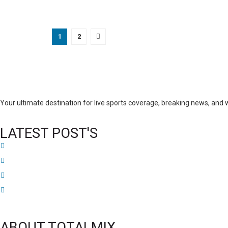
1
2
Your ultimate destination for live sports coverage, breaking news, an
LATEST POST'S
52 ans du Baltimore SC : une célébration marquée par l’inquiétude et les inter
FIFA sous pression : l’UEFA et la Concacaf dénoncent un manque de transpar
Jean-Ricner Bellegarde contraint à l’arrêt après une blessure musculaire
Championnat U20 de la Concacaf : Haïti s’incline lourdement face aux États-Un
ABOUT TOTALMIX