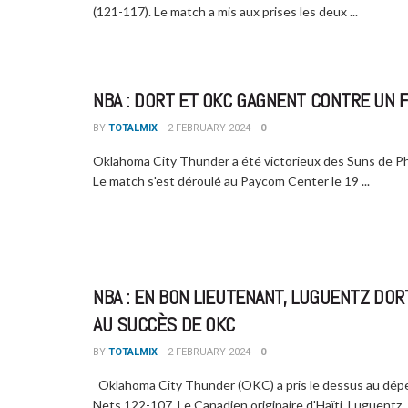
(121-117). Le match a mis aux prises les deux ...
NBA : DORT ET OKC GAGNENT CONTRE UN F
BY
TOTALMIX
2 FEBRUARY 2024
0
Oklahoma City Thunder a été victorieux des Suns de Ph
Le match s'est déroulé au Paycom Center le 19 ...
NBA : EN BON LIEUTENANT, LUGUENTZ DOR
AU SUCCÈS DE OKC
BY
TOTALMIX
2 FEBRUARY 2024
0
Oklahoma City Thunder (OKC) a pris le dessus au dép
Nets 122-107. Le Canadien originaire d'Haïti, Luguentz ..