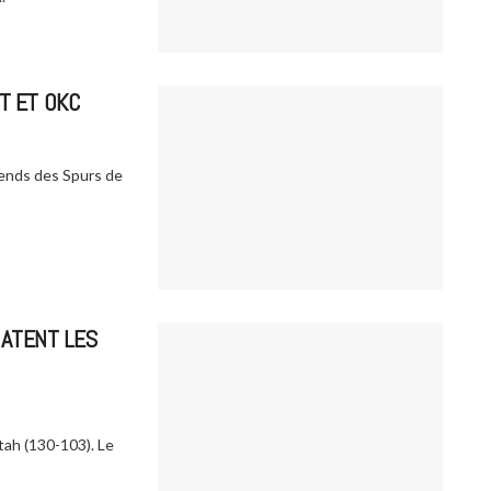
T ET OKC
ends des Spurs de
MATENT LES
tah (130-103). Le