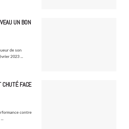
UVEAU UN BON
queur de son
rier 2023 ...
T CHUTÉ FACE
erformance contre
..