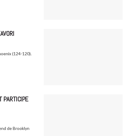
AVORI
oenix (124-120).
T PARTICIPE
end de Brooklyn
.