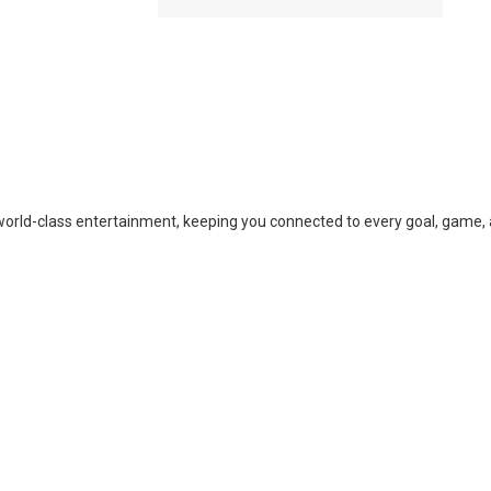
d world-class entertainment, keeping you connected to every goal, game
rogations
ence
is pour son entrée en lice