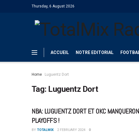
Thursday, 6 August 2026
ACCUEIL
NOTRE EDITORIAL
FOOTBA
Home
Luguentz Dort
Tag:
Luguentz Dort
NBA: LUGUENTZ DORT ET OKC MANQUERON
PLAYOFFS !
BY
TOTALMIX
2 FEBRUARY 2024
0