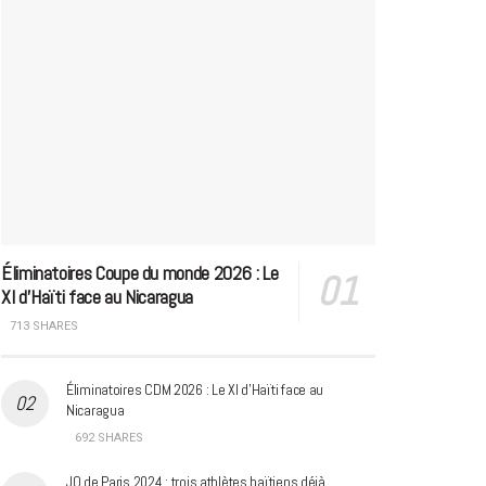
Éliminatoires Coupe du monde 2026 : Le
XI d’Haïti face au Nicaragua
713 SHARES
Éliminatoires CDM 2026 : Le XI d’Haïti face au
Nicaragua
692 SHARES
JO de Paris 2024 : trois athlètes haïtiens déjà