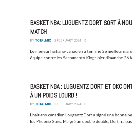
BASKET NBA: LUGUENTZ DORT SORT À NO
MATCH
BY
TOTALMIX
2 FEBRUARY 2024
0
Le meneur haïtiano-canadien a terminé 2e meilleur mar
équipe contre les Sacramento Kings hier dimanche 26 fév
BASKET NBA : LUGUENTZ DORT ET OKC ON
À UN POIDS LOURD !
BY
TOTALMIX
2 FEBRUARY 2024
0
L'haïtiano canadien Lougentz Dort a signé une bonne p
les Phoenix Suns. Malgré un double double, Dort n'a pas .