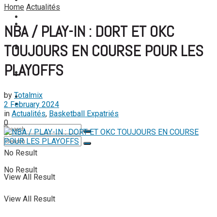
FOOTBALL FÉMININ
Home
Actualités
View All Result
FOOT EXPATRIÉS
FOOT EXPATRIÉS
NBA / PLAY-IN : DORT ET OKC
TOUJOURS EN COURSE POUR LES
BASKETBALL
BASKETBALL
PLAYOFFS
TENNIS
TENNIS
by
Totalmix
TENNIS DE TABLE
2 February 2024
TENNIS DE TABLE
in
Actualités
,
Basketball Expatriés
0
No Result
No Result
View All Result
View All Result