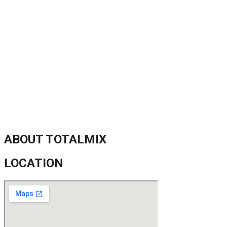
52 ans du Baltimore SC : une célébration marquée par
l’inquiétude et les interrogations
FIFA sous pression : l’UEFA et la Concacaf dénoncent un
manque de transparence
Jean-Ricner Bellegarde contraint à l’arrêt après une blessure
musculaire
Championnat U20 de la Concacaf : Haïti s’incline lourdement
face aux États-Unis pour son entrée en lice
ABOUT TOTALMIX
LOCATION