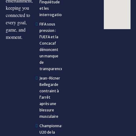
entertainment,
l’inquiétude
keeping you
et les
connected to
interrogations
every goal,
FIFA sous
game, and
pression :
moment.
l’UEFA et la
Concacaf
dénoncent
un manque
de
transparence
Jean-Ricner
Bellegarde
contraint à
l’arrêt
après une
blessure
musculaire
Championnat
U20 de la