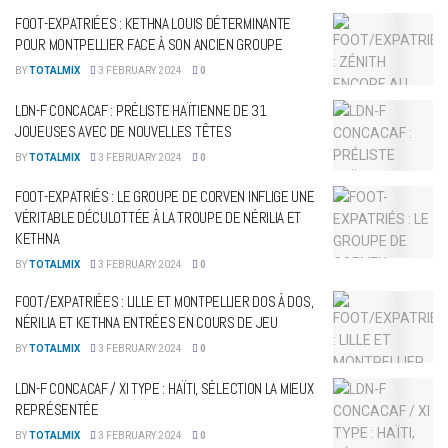
FOOT-EXPATRIÉES : KETHNA LOUIS DÉTERMINANTE
POUR MONTPELLIER FACE À SON ANCIEN GROUPE
BY
TOTALMIX
3 FEBRUARY 2024
0
LDN-F CONCACAF : PRÉLISTE HAÏTIENNE DE 31
JOUEUSES AVEC DE NOUVELLES TÊTES
BY
TOTALMIX
3 FEBRUARY 2024
0
FOOT-EXPATRIÉS : LE GROUPE DE CORVEN INFLIGE UNE
VÉRITABLE DÉCULOTTÉE À LA TROUPE DE NÉRILIA ET
KETHNA
BY
TOTALMIX
3 FEBRUARY 2024
0
FOOT/EXPATRIÉES : LILLE ET MONTPELLIER DOS À DOS,
NÉRILIA ET KETHNA ENTRÉES EN COURS DE JEU
BY
TOTALMIX
3 FEBRUARY 2024
0
LDN-F CONCACAF / XI TYPE : HAÏTI, SÉLECTION LA MIEUX
REPRÉSENTÉE
BY
TOTALMIX
3 FEBRUARY 2024
0