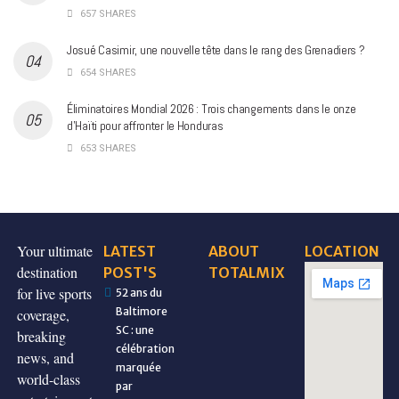
657 SHARES
Josué Casimir, une nouvelle tête dans le rang des Grenadiers ?
654 SHARES
Éliminatoires Mondial 2026 : Trois changements dans le onze
d’Haïti pour affronter le Honduras
653 SHARES
Your ultimate
LATEST
ABOUT
LOCATION
destination
POST'S
TOTALMIX
for live sports
52 ans du
Baltimore
coverage,
SC : une
breaking
célébration
news, and
marquée
world-class
par