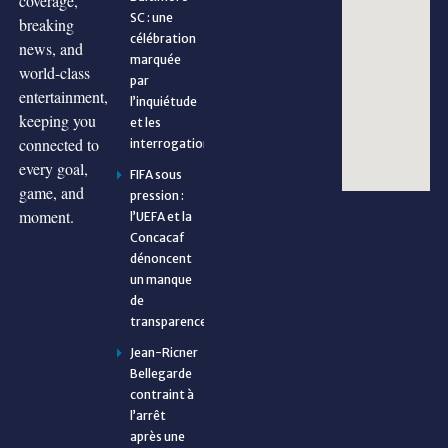
coverage,
SC : une
breaking
célébration
news, and
marquée
world-class
par
entertainment,
l’inquiétude
keeping you
et les
connected to
interrogations
every goal,
FIFA sous
game, and
pression :
moment.
l’UEFA et la
Concacaf
dénoncent
un manque
de
transparence
Jean-Ricner
Bellegarde
contraint à
l’arrêt
après une