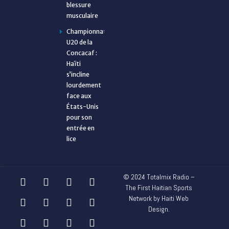
blessure
musculaire
Championnat
U20 de la
Concacaf :
Haïti
s’incline
lourdement
face aux
États-Unis
pour son
entrée en
lice
© 2024 Totalmix Radio –
The First Haitian Sports
Network by Haiti Web
Design.