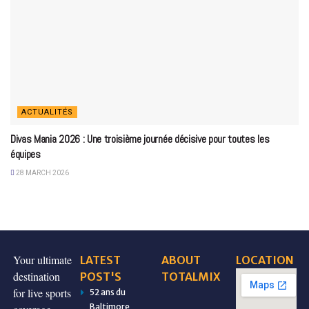
ACTUALITÉS
Divas Mania 2026 : Une troisième journée décisive pour toutes les
équipes
28 MARCH 2026
Your ultimate
LATEST
ABOUT
LOCATION
destination
POST'S
TOTALMIX
for live sports
52 ans du
Baltimore