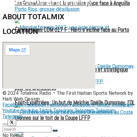
face aux États-Unis pour son entrée en lice
Les Grenadières visent la première place face à Anguilla
ABOUT TOTALMIX
Éliminatoires CDM U17 F : Haïti s’incline face au Porto
LOCATION
Rico, grosse désillusion
Mondial féminin 2027 : une liste élargie et stratégique
pour les Grenadières
© 2024 Totalmix Radio – The First Haitian Sports Network by
Haiti Web Design.
Foot-Expatriées : Un but de Melchie Daëlle Dumornay, l’OL
Facebook
Facebook
Facebook
Facebook
X-twitter
Instagram
Youtube
Youtube
Tiktok
Telegram
Telegram
Telegram
Telegram
Lyonnes sur le toit de la Coupe LFFP
No Result