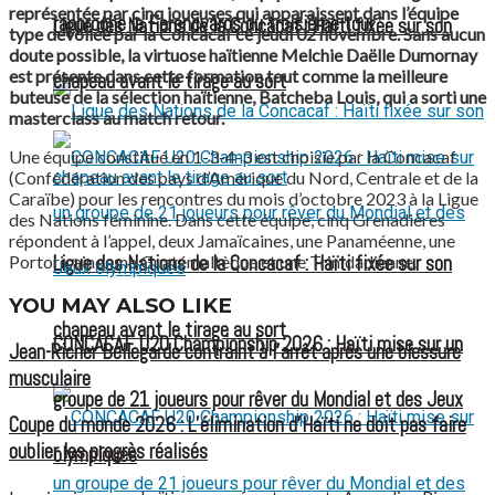
représentée par cinq joueuses qui apparaissent dans l’équipe
rapproche le Ferencváros du troisième tour
Ligue des Nations de la Concacaf : Haïti fixée sur son
type dévoilée par la Concacaf ce jeudi 02 novembre. Sans aucun
doute possible, la virtuose haïtienne Melchie Daëlle Dumornay
est présente dans cette formation tout comme la meilleure
chapeau avant le tirage au sort
buteuse de la sélection haïtienne, Batcheba Louis, qui a sorti une
masterclass au match retour.
Une équipe constitué en 1-3-4-3 est choisie par la Concacaf
(Confédération des pays d’Amérique du Nord, Centrale et de la
Caraïbe) pour les rencontres du mois d’octobre 2023 à la Ligue
des Nations féminine. Dans cette équipe, cinq Grenadières
répondent à l’appel, deux Jamaïcaines, une Panaméenne, une
Portoricaine, une Guatémaltèque et une Trinidadienne.
Ligue des Nations de la Concacaf : Haïti fixée sur son
YOU MAY ALSO LIKE
chapeau avant le tirage au sort
CONCACAF U20 Championship 2026 : Haïti mise sur un
Jean-Ricner Bellegarde contraint à l’arrêt après une blessure
musculaire
groupe de 21 joueurs pour rêver du Mondial et des Jeux
Coupe du monde 2026 : L’élimination d’Haïti ne doit pas faire
oublier les progrès réalisés
olympiques