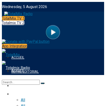
Wednesday, 5 August 2026
TotalMix TV 1
Totalmix TV 2
App Integration
ACCUEIL
ACCUEIL
NOTRE EDITORIAL
NOTRE EDITORIAL
FOOTBALL
FOOTBALL
No Result
All
All