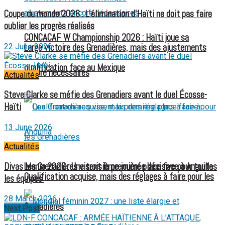
Coupe du monde 2026 : L’élimination d’Haïti ne doit pas faire
oublier les progrès réalisés
CONCACAF W Championship 2026 : Haïti joue sa
Large victoire des Grenadières, mais des ajustements
22 June 2026
qualification face au Mexique
encore nécessaires
Actualités
Steve Clarke se méfie des Grenadiers avant le duel Écosse-
Haïti
13 June 2026
Actualités
Divas Mania 2026 : Une troisième journée décisive pour toutes
Les Grenadières visent la première place face à Anguilla
Qualification acquise, mais des réglages à faire pour les
les équipes
28 March 2026
Grenadières
Next Post