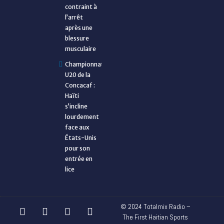
contraint à
l’arrêt
après une
blessure
musculaire
Championnat
U20 de la
Concacaf :
Haïti
s’incline
lourdement
face aux
États-Unis
pour son
entrée en
lice
© 2024 Totalmix Radio –
The First Haitian Sports