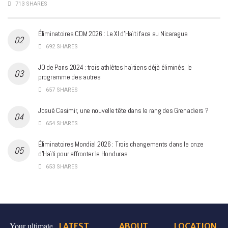
713 SHARES
Éliminatoires CDM 2026 : Le XI d’Haïti face au Nicaragua
692 SHARES
JO de Paris 2024 : trois athlètes haïtiens déjà éliminés, le
programme des autres
657 SHARES
Josué Casimir, une nouvelle tête dans le rang des Grenadiers ?
654 SHARES
Éliminatoires Mondial 2026 : Trois changements dans le onze
d’Haïti pour affronter le Honduras
653 SHARES
Your ultimate
LATEST
ABOUT
LOCATION