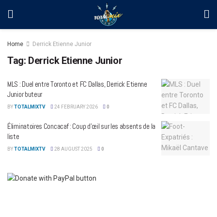
Home
Derrick Etienne Junior
Tag:
Derrick Etienne Junior
MLS : Duel entre Toronto et FC Dallas, Derrick Etienne
Junior buteur
BY
TOTALMIXTV
24 FEBRUARY 2026
0
Éliminatoires Concacaf : Coup d’œil sur les absents de la
liste
BY
TOTALMIXTV
28 AUGUST 2025
0