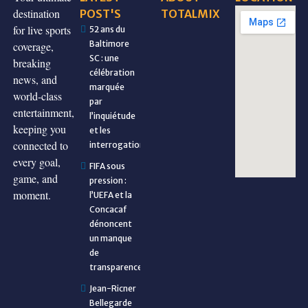
destination
POST'S
TOTALMIX
for live sports
52 ans du
Baltimore
coverage,
SC : une
breaking
célébration
news, and
marquée
world-class
par
entertainment,
l’inquiétude
keeping you
et les
connected to
interrogations
every goal,
FIFA sous
game, and
pression :
moment.
l’UEFA et la
Concacaf
dénoncent
un manque
de
transparence
Jean-Ricner
Bellegarde