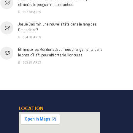
éliminés, le programme des autres
657 SHARES
Josué Casimir, une nouvelle tête dans le rang des
Grenadiers ?
654 SHARES
Éliminatoires Mondial 2026 : Trois changements dans
le onze d’Haïti pour affronter le Honduras
653 SHARES
LOCATION