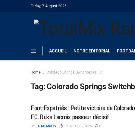
Friday, 7 August 2026
ACCUEIL
NOTRE EDITORIAL
FOOTBA
Home
Colorado Springs Switchbacks FC
Tag:
Colorado Springs Switch
Foot-Expatriés : Petite victoire de Colora
FC, Duke Lacroix passeur décisif
BY
TOTALMIXTV
19 OCTOBER 2025
0