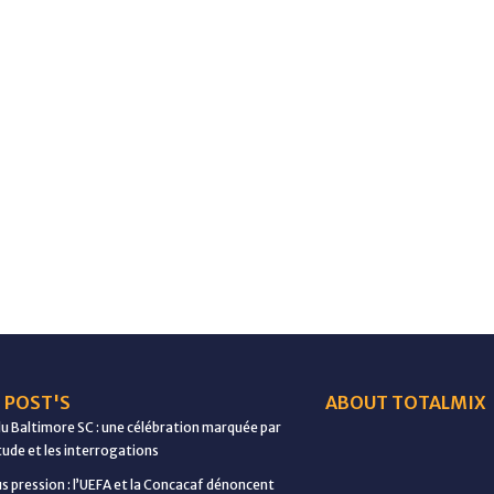
 POST'S
ABOUT TOTALMIX
du Baltimore SC : une célébration marquée par
étude et les interrogations
us pression : l’UEFA et la Concacaf dénoncent