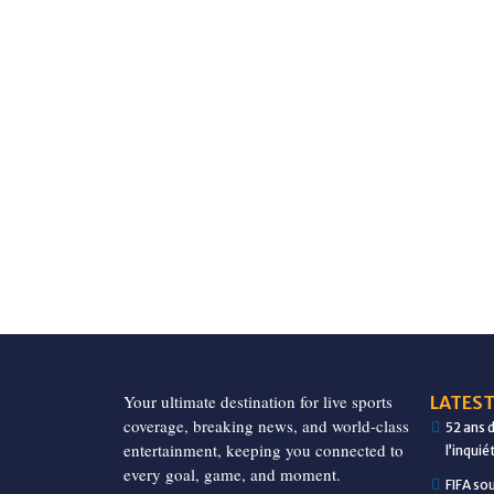
Your ultimate destination for live sports
LATEST
coverage, breaking news, and world-class
52 ans 
entertainment, keeping you connected to
l’inqui
every goal, game, and moment.
FIFA so