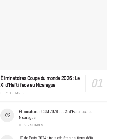
Éliminatoires Coupe du monde 2026 : Le
XI d’Haïti face au Nicaragua
713 SHARES
Éliminatoires CDM 2026 : Le XI d’Haïti face au
Nicaragua
692 SHARES
JO de Paris 2024 : trois athlètes haïtiens déjà