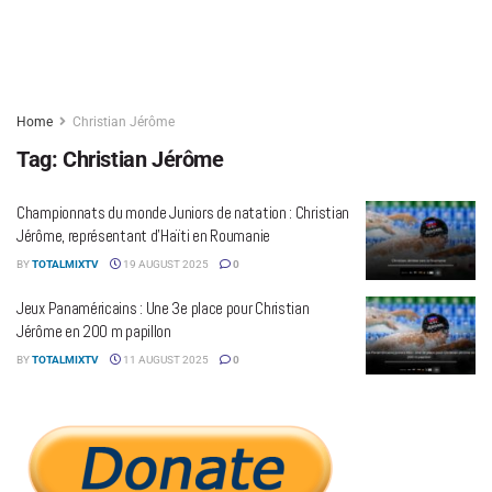
Home
Christian Jérôme
Tag:
Christian Jérôme
Championnats du monde Juniors de natation : Christian
Jérôme, représentant d’Haïti en Roumanie
BY
TOTALMIXTV
19 AUGUST 2025
0
Jeux Panaméricains : Une 3e place pour Christian
Jérôme en 200 m papillon
BY
TOTALMIXTV
11 AUGUST 2025
0