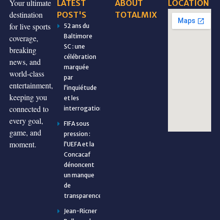
Your ultimate
LATEST
ABOUT
LOCATION
destination
POST'S
TOTALMIX
for live sports
52 ans du
Baltimore
coverage,
SC : une
breaking
célébration
news, and
marquée
world-class
par
entertainment,
l’inquiétude
keeping you
et les
connected to
interrogations
every goal,
FIFA sous
game, and
pression :
moment.
l’UEFA et la
Concacaf
dénoncent
un manque
de
transparence
Jean-Ricner