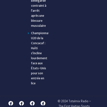
Bellegarde
contraint à
l’arrêt
après une
blessure
musculaire
Championnat
U20 de la
Concacaf :
Haïti
s’incline
lourdement
face aux
États-Unis
pour son
entrée en
lice
© 2024 Totalmix Radio –
The First Haitian Sports