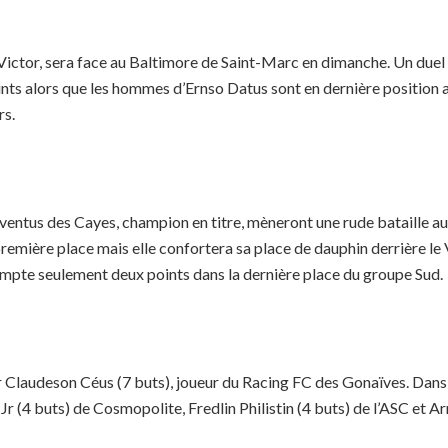
-Victor, sera face au Baltimore de Saint-Marc en dimanche. Un duel
ints alors que les hommes d’Ernso Datus sont en dernière position 
rs.
uventus des Cayes, champion en titre, mèneront une rude bataille au 
 première place mais elle confortera sa place de dauphin derrière le 
 compte seulement deux points dans la dernière place du groupe Sud.
 Claudeson Céus (7 buts), joueur du Racing FC des Gonaïves. Dans 
r (4 buts) de Cosmopolite, Fredlin Philistin (4 buts) de l’ASC et 