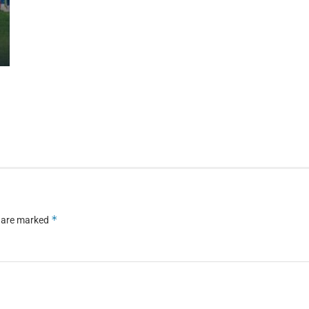
*
s are marked