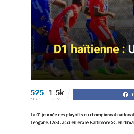
525
1.5k
S
SHARES
VIEWS
La 4ᵉ journée des playoffs du championnat national 
Léogâne. L’ASC accueillera le Baltimore SC en dima