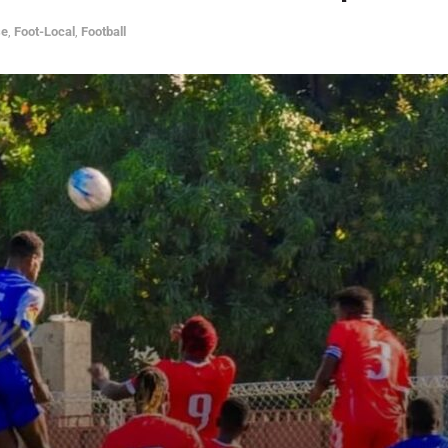
se
,
Foot-Local
,
Football