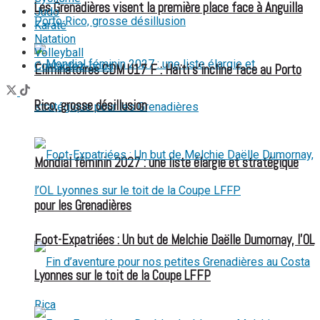
Les Grenadières visent la première place face à Anguilla
Judo
Karaté
Natation
Volleyball
Contactez-nous
Éliminatoires CDM U17 F : Haïti s’incline face au Porto
Rico, grosse désillusion
Mondial féminin 2027 : une liste élargie et stratégique
pour les Grenadières
Foot-Expatriées : Un but de Melchie Daëlle Dumornay, l’OL
Lyonnes sur le toit de la Coupe LFFP