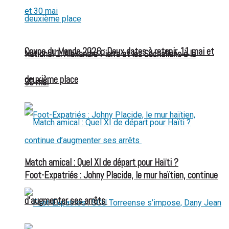
Coupe du Monde 2026 : Deux dates à retenir, 11 mai et
National 1: Alexandre Pierre et les Sochaliens à la
deuxième place
30 mai
Match amical : Quel XI de départ pour Haïti ?
Foot-Expatriés : Johny Placide, le mur haïtien, continue
d’augmenter ses arrêts