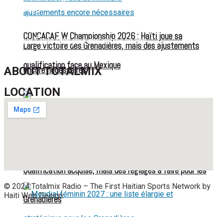
musculaire
Championnat U20 de la Concacaf : Haïti s’incline lourdement
CONCACAF W Championship 2026 : Haïti joue sa
face aux États-Unis pour son entrée en lice
Large victoire des Grenadières, mais des ajustements
qualification face au Mexique
encore nécessaires
ABOUT TOTALMIX
LOCATION
Les Grenadières visent la première place face à Anguilla
Qualification acquise, mais des réglages à faire pour les
© 2024 Totalmix Radio – The First Haitian Sports Network by
Haiti Web Design.
Grenadières