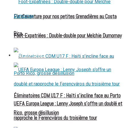
Fin d’aventure pour nos petites Grenadières au Costa
Rica
Foot-Expatriées : Double-double pour Melchie Dumornay
FOOT EXPATRIÉS
Éliminatoires CDM U17 F : Haïti s’incline face au Porto
UEFA Europa League : Lenny Joseph s’offre un doublé et
Rico, grosse désillusion
rapproche le Ferencváros du troisième tour