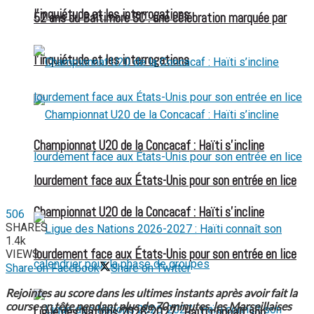
l’inquiétude et les interrogations
52 ans du Baltimore SC : une célébration marquée par
l’inquiétude et les interrogations
Championnat U20 de la Concacaf : Haïti s’incline
lourdement face aux États-Unis pour son entrée en lice
Championnat U20 de la Concacaf : Haïti s’incline
506
SHARES
1.4k
lourdement face aux États-Unis pour son entrée en lice
VIEWS
Share on Facebook
Share on Twitter
Rejointes au score dans les ultimes instants après avoir fait la
course en tête pendant plus de 70 minutes, les Marseillaises
Ligue des Nations 2026-2027 : Haïti connaît son