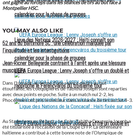
ont gagné au forceps dans les séances de tirs au but face à
Montpellier HSC.
calendrier pour la phase de groupes
YOU MAY ALSO LIKE
Ligue des Nations 2026-2027 : Haïti connaît son
52 ans du Baltimore SC : une célébration marquée par
l’inquiétude et les interrogations
calendrier pour la phase de groupes
Jean-Ricner Bellegarde contraint à l’arrêt après une blessure
musculaire
UEFA Europa League : Lenny Joseph s’offre un doublé et
Dans l’Hérault, au terme d’une séance de tirs au but
rapproche le Ferencváros du troisième tour
étouffante, les coéquipières de Tabitha Joseph sont reparties
avec deux points en poche. Suite à un match nul 2-2, les
Phocéennes ont pris le meilleur dans la séance de tirs au but 4-3.
Au Stade Jacques Robert – Le Crès, Tabitha Dougenie Joseph a
UEFA Europa League : Lenny Joseph s’offre un doublé et
été titularisée à l’occasion de la Coupe LFFP. La défenseure
haïtienne a contribué à cette bonne note de l’Olympique de