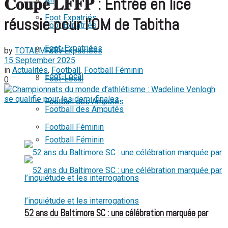
𝐂𝐨𝐮𝐩𝐞 𝐋𝐅𝐅𝐏 : Entrée en lice
View All Result
Foot Expatriés
réussie pour l’OM de Tabitha
Foot Expatriés
Foot-Expatriées
by
TOTALMIXTV
Foot-Expatriées
15 September 2025
in
Actualités
,
Football
,
Football Féminin
Foot-Local
Foot-Local
0
Football des Amputés
Football des Amputés
Football Féminin
Football Féminin
52 ans du Baltimore SC : une célébration marquée par