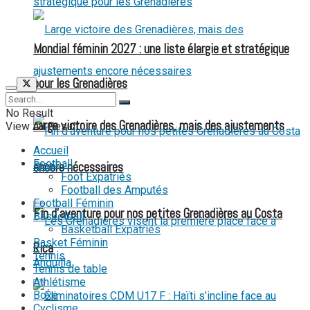
Mondial féminin 2027 : une liste élargie et stratégique
pour les Grenadières
No Result
Large victoire des Grenadières, mais des ajustements
View All Result
Accueil
Football
encore nécessaires
Foot Expatriés
Football des Amputés
Football Féminin
Fin d’aventure pour nos petites Grenadières au Costa
Basketball
Basketball Expatriés
Basket Féminin
Rica
Tennis
Tennis de table
Athlétisme
Boxe
Cyclisme