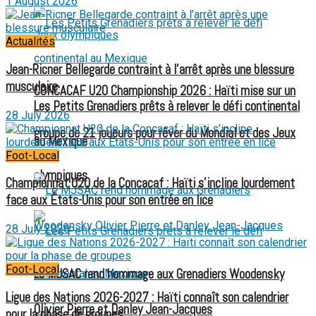
1 August 2026
Actualités
Jean-Ricner Bellegarde contraint à l’arrêt après une blessure
musculaire
CONCACAF U20 Championship 2026 : Haïti mise sur un
Les Petits Grenadiers prêts à relever le défi continental
28 July 2026
groupe de 21 joueurs pour rêver du Mondial et des Jeux
au Mexique
Foot-Local
olympiques
Championnat U20 de la Concacaf : Haïti s’incline lourdement
face aux États-Unis pour son entrée en lice
28 July 2026
Foot-Local
Le MJSAC rend hommage aux Grenadiers Woodensky
Ligue des Nations 2026-2027 : Haïti connaît son calendrier
Olivier Pierre et Danley Jean-Jacques
pour la phase de groupes