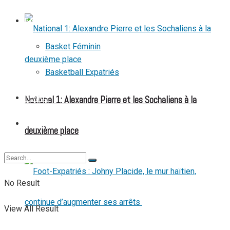
BASKETBALL
Basket Féminin
Basketball Expatriés
National 1: Alexandre Pierre et les Sochaliens à la
TENNIS
TENNIS DE TABLE
deuxième place
No Result
View All Result