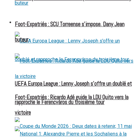
FOOT EXPATRIÉS
Foot-Expatriés : SCU Torreense s’impose, Dany Jean
buteur
UEFA Europa League : Lenny Joseph s’offre un doublé et
Foot-Expatriés : Ricardo Adé guide la LDU Quito vers la
rapproche le Ferencváros du troisième tour
victoire