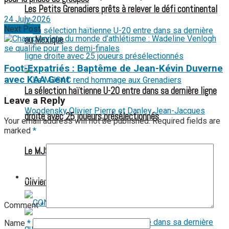
Les Petits Grenadiers prêts à relever le défi continental
24 July 2026
Next Post
au Mexique
Foot-Expatriés : Baptême de Jean-Kévin Duverne
avec KAA Gent
La sélection haïtienne U-20 entre dans sa dernière ligne
Leave a Reply
droite avec 25 joueurs présélectionnés
Your email address will not be published.
Required fields are
marked
*
Le MJSAC rend hommage aux Grenadiers Woodensky
Football des Amputés
FOOTBALL FÉMININ
Olivier Pierre et Danley Jean-Jacques
Comment
*
Name
*