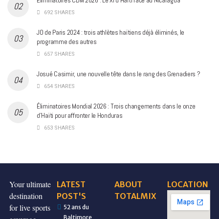
692 SHARES
JO de Paris 2024 : trois athlètes haïtiens déjà éliminés, le
programme des autres
657 SHARES
Josué Casimir, une nouvelle tête dans le rang des Grenadiers ?
654 SHARES
Éliminatoires Mondial 2026 : Trois changements dans le onze
d’Haïti pour affronter le Honduras
653 SHARES
Your ultimate
LATEST
ABOUT
LOCATION
destination
POST'S
TOTALMIX
for live sports
52 ans du
Baltimore