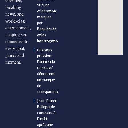
coverage,
SC : une
breaking
célébration
news, and
marquée
world-class
par
entertainment,
l’inquiétude
keeping you
et les
connected to
interrogations
every goal,
FIFA sous
game, and
pression :
moment.
l’UEFA et la
Concacaf
dénoncent
un manque
de
transparence
Jean-Ricner
Bellegarde
contraint à
l’arrêt
après une