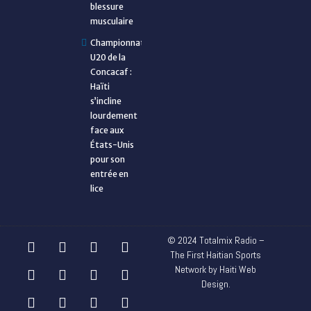
blessure
musculaire
Championnat
U20 de la
Concacaf :
Haïti
s’incline
lourdement
face aux
États-Unis
pour son
entrée en
lice
© 2024 Totalmix Radio –
The First Haitian Sports
Network by Haiti Web
Design.