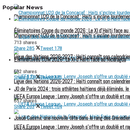
Popular News
Championnat U20 de la Concacaf : Haïti s’incline lourdemen
Éliminatoires Coupe du monde 2026 : Le XI d’Haïti face au
Championnat U20 de la Concacaf : Haïti s’incline lourdemen
713 shares
Share
285
Tweet
178
Ligue des Nations 2026-2027 : Haïti connaît son calendrier
Éliminatoires CDM 2026 : Le XI d’Haïti face au Nicaragua
692 shares
Share
277
Tweet
173
Ligue des Nations 2026-2027 : Haïti connaît son calendrier
JO de Paris 2024 : trois athlètes haïtiens déjà éliminés, 
UEFA Europa League : Lenny Joseph s’offre un doublé et ra
657 shares
Share
263
Tweet
164
Josué Casimir, une nouvelle tête dans le rang des Grenadie
UEFA Europa League : Lenny Joseph s’offre un doublé et ra
654 shares