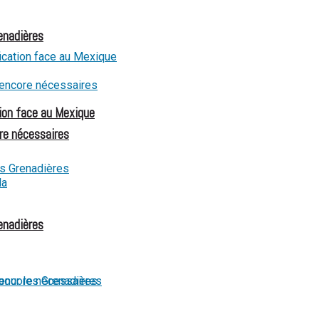
renadières
ion face au Mexique
re nécessaires
renadières