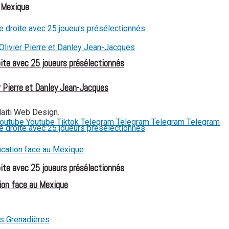
u Mexique
oite avec 25 joueurs présélectionnés
 Pierre et Danley Jean-Jacques
Haiti Web Design.
outube
Youtube
Tiktok
Telegram
Telegram
Telegram
Telegram
oite avec 25 joueurs présélectionnés
ion face au Mexique