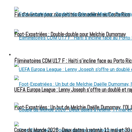
Fin d’aventure pour nos petites Grenadières au Costa Rica
Foot-Expatriées : Double-double pour Melchie Dumornay
FOOT EXPATRIÉS
Éliminatoires CDM U17 F : Haïti s’incline face au Porto Ric
UEFA Europa League : Lenny Joseph s’offre un doublé et ra
Foot-Expatriées : Un but de Melchie Daëlle Dumornay, l’OL 
Coupe du Monde 2026 : Deux dates à retenir, 11 mai et 30