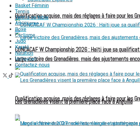
Basket Féminin
FOOTBALL FÉMININ
Tennis
Qualification acquise, mais des réglages à faire pour les G
Tennis de table
Athlétisme
Boxe
Cyclisme
Judo
Karaté
CONCACAF W Championship 2026 : Haïti joue sa qualificat
Natation
Large victoire des Grenadières, mais des ajustements enco
Volleyball
Contactez-nous
Qualification acquise, mais des réglages à faire pour les G
Les Grenadières visent la première place face à Anguilla