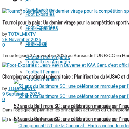
View All Result
Foot Expatriés
Foot Expatriés
Tournoi pour la paix : Un dernier virage pour la compétition sporti
Foot-Expatriées
Foot-Expatriées
by
TOTALMIXTV
28 November 2025
Foot-Local
Foot-Local
0
Tenue le jeudi 27 novembre 2025 au Bureau de l'UNESCO en Haïti,
Football des Amputés
Football des Amputés
Football Féminin
Championnat national universitaire : Planification du MJSAC et d
Football Féminin
by
TOTALMIXTV
9 September 2025
0
52 ans du Baltimore SC : une célébration marquée par l’inqu
Dans l'optique de planifier les principales activités du Championn
52 ans du Baltimore SC : une célébration marquée par l’inqu