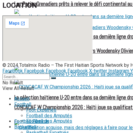
Les Petits Grenadiers prêts à relever le défi continental a
LOCATION
La sélection haïtienne U-20 entre dans sa dernière ligne dr
Le MJSAC rend hommage aux Grenadiers Woodensky Olivier
Football des Amputés
© 2024 Totalmix Radio – The First Haitian Sports Network by 
Facebook
Facebook
Facebook
Facebook
X-twitter
Instagram
Y
FOOTBALL FÉMININ
No Result
View All Result
La sélection haïtienne U-20 entre dans sa dernière ligne dr
Accueil
Football
CONCACAF W Championship 2026 : Haïti joue sa qualificat
Foot Expatriés
Football des Amputés
Football des Amputés
Football Féminin
Basketball
Basketball Expatriés