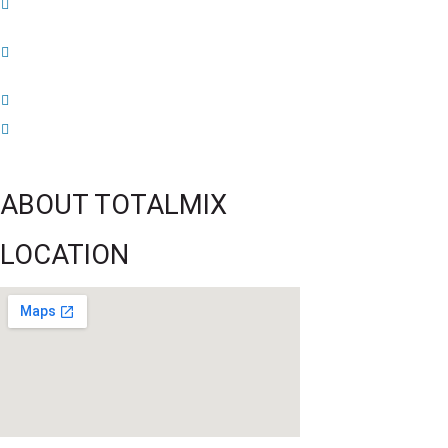
52 ans du Baltimore SC : une célébration marquée par l’inquiétude et les
interrogations
FIFA sous pression : l’UEFA et la Concacaf dénoncent un manque de
transparence
Jean-Ricner Bellegarde contraint à l’arrêt après une blessure musculaire
Championnat U20 de la Concacaf : Haïti s’incline lourdement face aux États-
Unis pour son entrée en lice
ABOUT TOTALMIX
LOCATION