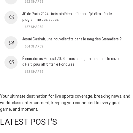
692 SHARES
JO de Paris 2024 : trois athlètes haïtiens déjà éliminés, le
programme des autres
657 SHARES
Josué Casimir, une nouvelle tête dans le rang des Grenadiers ?
654 SHARES
Éliminatoires Mondial 2026 : Trois changements dans le onze
d’Haïti pour affronter le Honduras
653 SHARES
Your ultimate destination for live sports coverage, breaking news, and
world-class entertainment, keeping you connected to every goal,
game, and moment.
LATEST POST'S