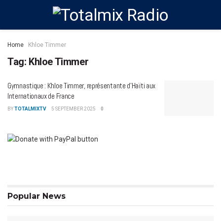
Home
Khloe Timmer
Tag:
Khloe Timmer
Gymnastique : Khloe Timmer, représentante d’Haïti aux
Internationaux de France
BY
TOTALMIXTV
5 SEPTEMBER 2025
0
Popular News