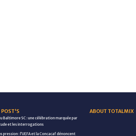
 POST'S
ABOUT TOTALMIX
du Baltimore SC : une célébration marquée par
étude et les interrogations
us pression : l’UEFA et la Concacaf dénoncent