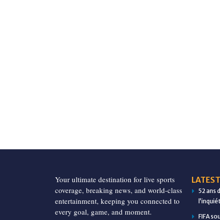
Your ultimate destination for live sports
LATEST
coverage, breaking news, and world-class
52 ans 
entertainment, keeping you connected to
l’inqui
every goal, game, and moment.
FIFA so