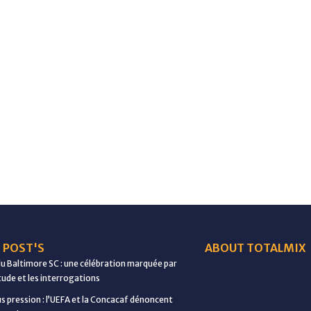
 POST'S
ABOUT TOTALMIX
du Baltimore SC : une célébration marquée par
étude et les interrogations
us pression : l’UEFA et la Concacaf dénoncent