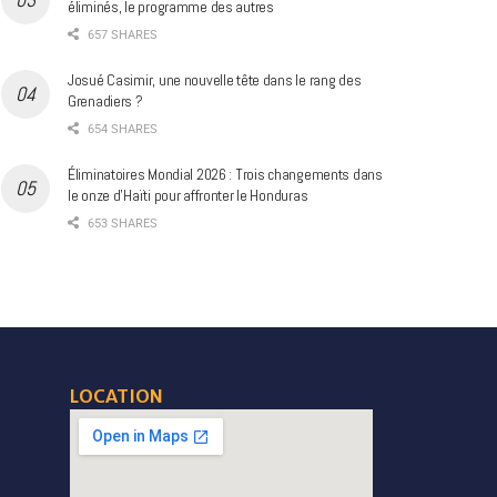
éliminés, le programme des autres
657 SHARES
Josué Casimir, une nouvelle tête dans le rang des
Grenadiers ?
654 SHARES
Éliminatoires Mondial 2026 : Trois changements dans
le onze d’Haïti pour affronter le Honduras
653 SHARES
LOCATION