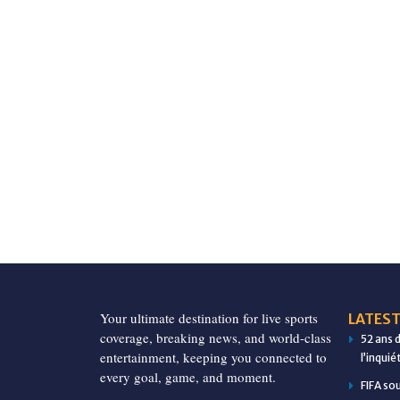
Your ultimate destination for live sports
LATEST
coverage, breaking news, and world-class
52 ans 
entertainment, keeping you connected to
l’inqui
every goal, game, and moment.
FIFA so