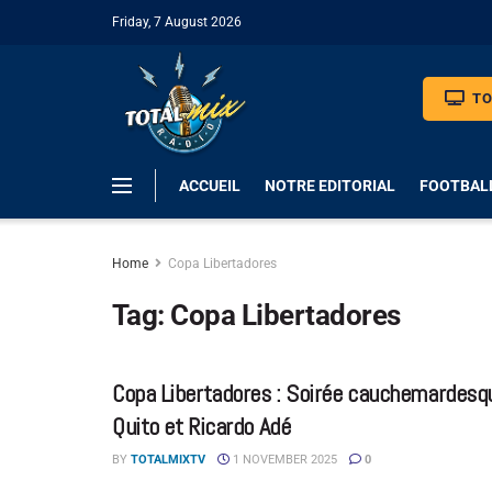
Friday, 7 August 2026
TO
ACCUEIL
NOTRE EDITORIAL
FOOTBAL
Home
Copa Libertadores
Tag:
Copa Libertadores
Copa Libertadores : Soirée cauchemardesq
Quito et Ricardo Adé
BY
TOTALMIXTV
1 NOVEMBER 2025
0