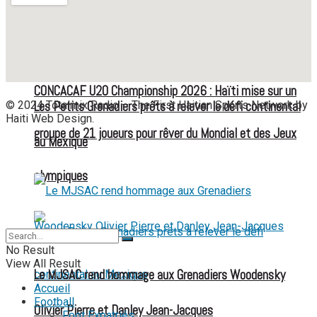
CONCACAF U20 Championship 2026 : Haïti mise sur un
© 2024 Totalmix Radio – The First Haitian Sports Network by
Les Petits Grenadiers prêts à relever le défi continental
Haiti Web Design.
groupe de 21 joueurs pour rêver du Mondial et des Jeux
au Mexique
olympiques
No Result
View All Result
Le MJSAC rend hommage aux Grenadiers Woodensky
Accueil
Football
Olivier Pierre et Danley Jean-Jacques
Foot Expatriés