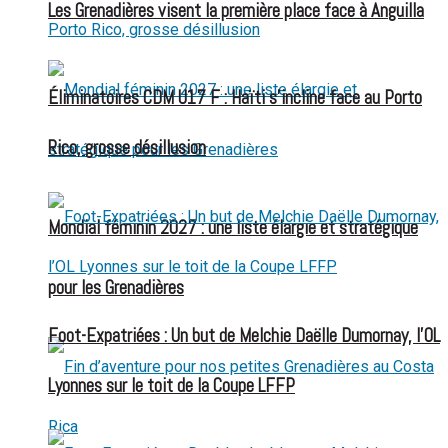
Les Grenadières visent la première place face à Anguilla
Éliminatoires CDM U17 F : Haïti s’incline face au Porto
Rico, grosse désillusion
Mondial féminin 2027 : une liste élargie et stratégique
pour les Grenadières
Foot-Expatriées : Un but de Melchie Daëlle Dumornay, l’OL
Lyonnes sur le toit de la Coupe LFFP