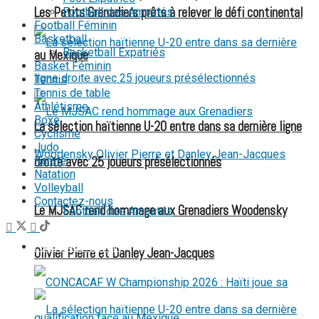
Les Petits Grenadiers prêts à relever le défi continental
Football des Amputés
Football Féminin
Basketball
Basketball Expatriés
au Mexique
Basket Féminin
Tennis
Tennis de table
Athlétisme
Boxe
La sélection haïtienne U-20 entre dans sa dernière ligne
Cyclisme
Judo
Karaté
droite avec 25 joueurs présélectionnés
Natation
Volleyball
Contactez-nous
Le MJSAC rend hommage aux Grenadiers Woodensky
Football des Amputés
FOOTBALL FÉMININ
Olivier Pierre et Danley Jean-Jacques