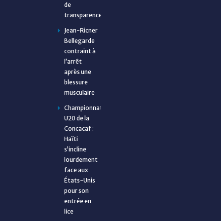
de
transparence
Jean-Ricner
Bellegarde
contraint à
l’arrêt
après une
blessure
musculaire
Championnat
U20 de la
Concacaf :
Haïti
s’incline
lourdement
face aux
États-Unis
pour son
entrée en
lice