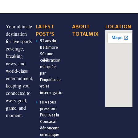
Your ultimate
LATEST
ABOUT
LOCATION
destination
POST'S
TOTALMIX
for live sports
52 ans du
Baltimore
coverage,
SC : une
breaking
célébration
news, and
marquée
world-class
par
entertainment,
l’inquiétude
keeping you
et les
connected to
interrogations
every goal,
FIFA sous
game, and
pression :
moment.
l’UEFA et la
Concacaf
dénoncent
un manque