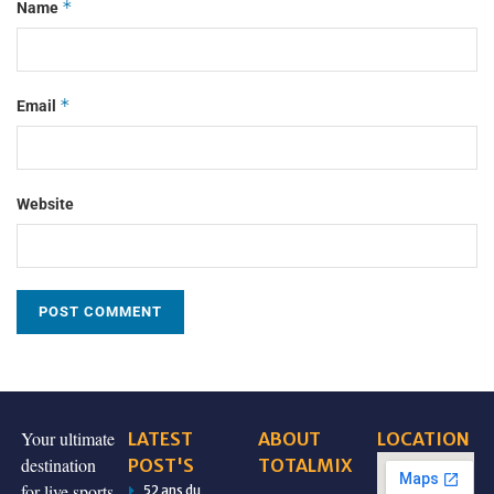
*
Name
*
Email
Website
Your ultimate
LATEST
ABOUT
LOCATION
destination
POST'S
TOTALMIX
for live sports
52 ans du