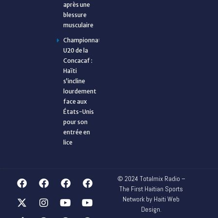
après une
blessure
musculaire
Championnat
U20 de la
Concacaf :
Haïti
s’incline
lourdement
face aux
États-Unis
pour son
entrée en
lice
© 2024 Totalmix Radio –
The First Haitian Sports
Network by Haiti Web
Design.