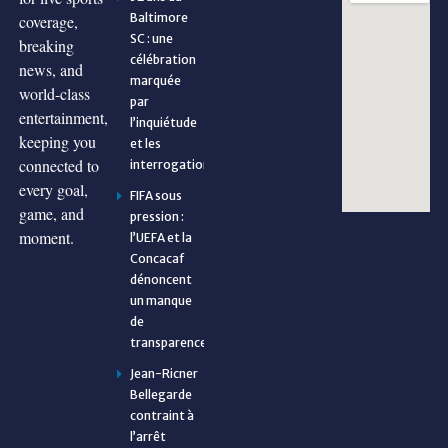
Baltimore
coverage,
SC : une
breaking
célébration
news, and
marquée
world-class
par
entertainment,
l’inquiétude
keeping you
et les
connected to
interrogations
every goal,
FIFA sous
game, and
pression :
moment.
l’UEFA et la
Concacaf
dénoncent
un manque
de
transparence
Jean-Ricner
Bellegarde
contraint à
l’arrêt