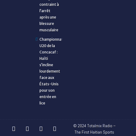
contraint à
l’arrêt
après une
blessure
musculaire
Championnat
U20 de la
Concacaf :
Haïti
s’incline
lourdement
face aux
États-Unis
pour son
entrée en
lice
© 2024 Totalmix Radio –
The First Haitian Sports