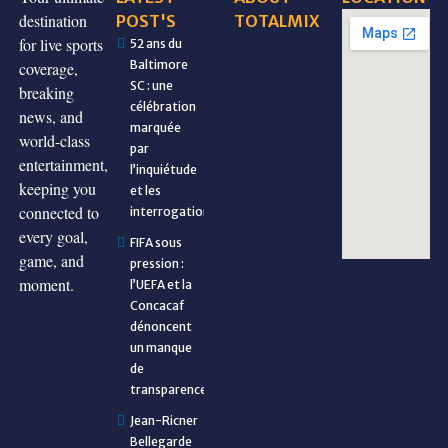
destination
POST'S
TOTALMIX
for live sports
52 ans du
Baltimore
coverage,
SC : une
breaking
célébration
news, and
marquée
world-class
par
entertainment,
l’inquiétude
keeping you
et les
connected to
interrogations
every goal,
FIFA sous
game, and
pression :
moment.
l’UEFA et la
Concacaf
dénoncent
un manque
de
transparence
Jean-Ricner
Bellegarde