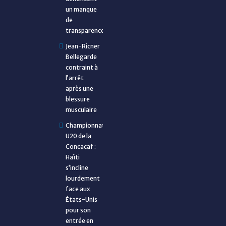
un manque
de
transparence
Jean-Ricner
Bellegarde
contraint à
l’arrêt
après une
blessure
musculaire
Championnat
U20 de la
Concacaf :
Haïti
s’incline
lourdement
face aux
États-Unis
pour son
entrée en