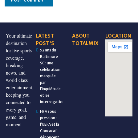
Your ultimate
LATEST
ABOUT
LOCATION
destination
POST'S
TOTALMIX
for live sports
52 ans du
Baltimore
coverage,
SC : une
breaking
célébration
news, and
marquée
world-class
par
entertainment,
l’inquiétude
keeping you
et les
connected to
interrogations
every goal,
FIFA sous
game, and
pression :
moment.
l’UEFA et la
Concacaf
dénoncent